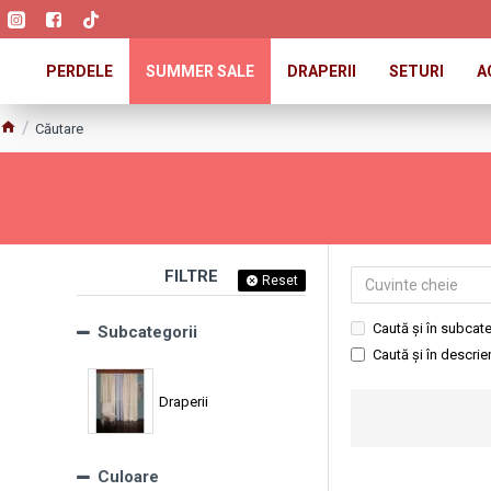
PERDELE
SUMMER SALE
DRAPERII
SETURI
A
Căutare
FILTRE
Reset
Caută și în subcate
Subcategorii
Caută și în descri
Draperii
Culoare