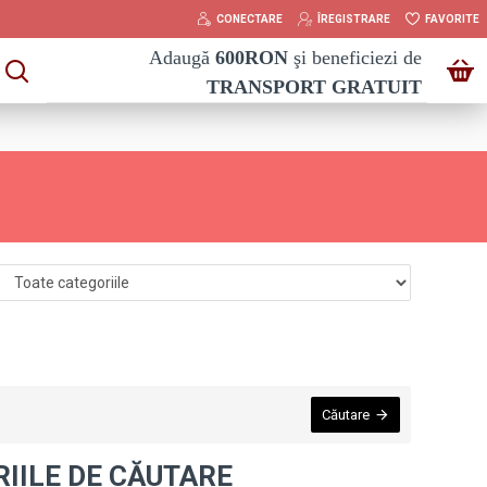
CONECTARE
ÎREGISTRARE
FAVORITE
Adaugă
600
RON
şi beneficiezi de
TRANSPORT GRATUIT
Căutare
RIILE DE CĂUTARE