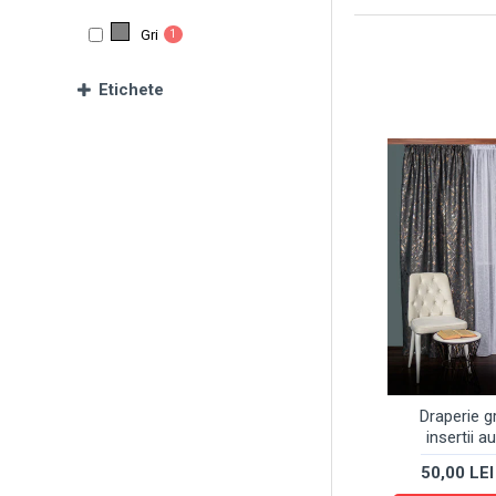
Gri
1
Etichete
Draperie gr
insertii au
50,00 LEI