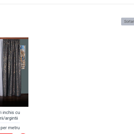
Sorta
i inchis cu
rii/argintii
per metru