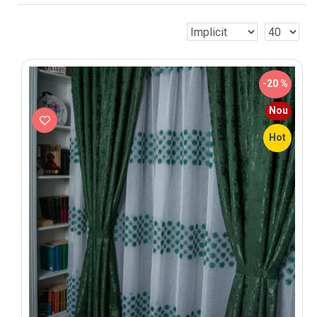
-20 %
Nou
Hot