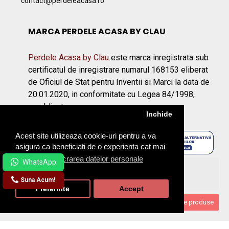
contact@perdeleacasa.ro
MARCA PERDELE ACASA BY CLAU
Perdele Acasa by Clau
este marca inregistrata sub
certificatul de inregistrare numarul 168153 eliberat
de Oficiul de Stat pentru Inventii si Marci la data de
20.01.2020, in conformitate cu Legea 84/1998,
republicata.
Inchide
Acest site utilizeaza cookie-uri pentru a va
asigura ca beneficiati de o experienta cat mai
placuta.
Prelucrarea datelor personale
©2026 Perdeleacasa.ro
Suna Acum!
Preferinte
Accept
Filtrare produse