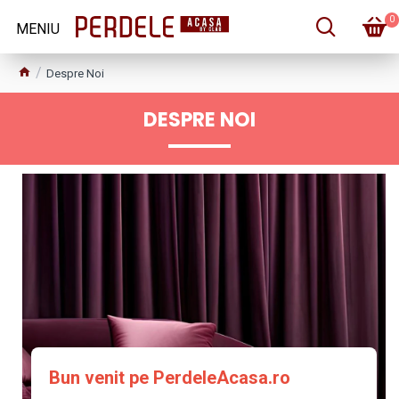
0
Despre Noi
DESPRE NOI
Bun venit pe PerdeleAcasa.ro