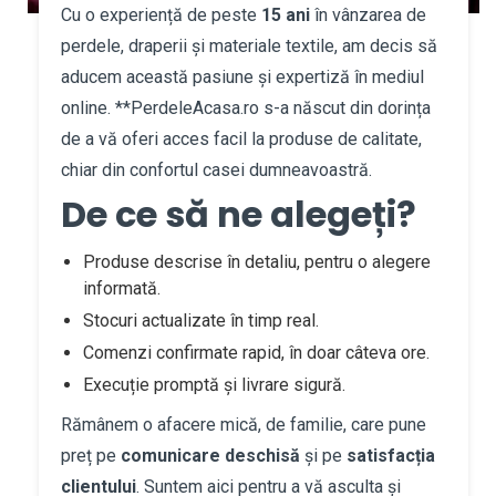
Cu o experiență de peste
15 ani
în vânzarea de
perdele, draperii și materiale textile, am decis să
aducem această pasiune și expertiză în mediul
online. **PerdeleAcasa.ro s-a născut din dorința
de a vă oferi acces facil la produse de calitate,
chiar din confortul casei dumneavoastră.
De ce să ne alegeți?
Produse descrise în detaliu, pentru o alegere
informată.
Stocuri actualizate în timp real.
Comenzi confirmate rapid, în doar câteva ore.
Execuție promptă și livrare sigură.
Rămânem o afacere mică, de familie, care pune
preț pe
comunicare deschisă
și pe
satisfacția
clientului
. Suntem aici pentru a vă asculta și