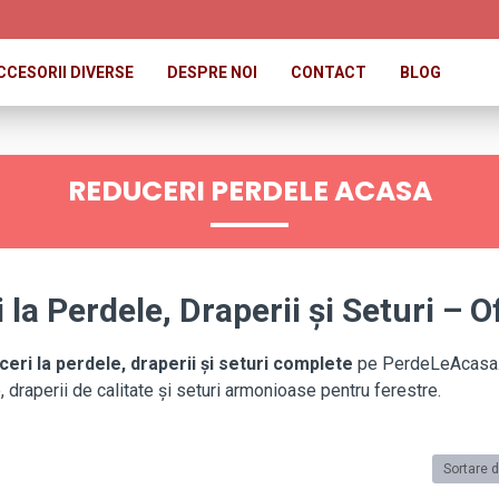
CCESORII DIVERSE
DESPRE NOI
CONTACT
BLOG
REDUCERI PERDELE ACASA
 la Perdele, Draperii și Seturi – O
ceri la perdele, draperii și seturi complete
pe PerdeLeAcasa.ro
 draperii de calitate și seturi armonioase pentru ferestre.
Sortare 