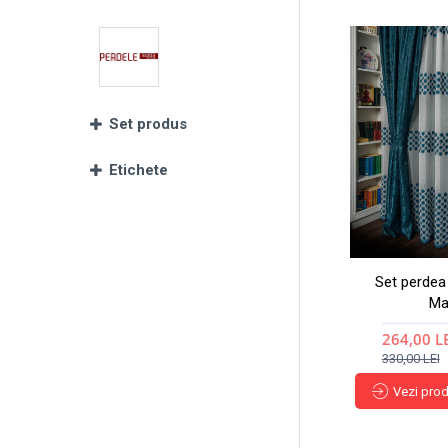
Set produs
Etichete
Set perdea 
Ma
264,00 L
330,00 LEI
Vezi pro