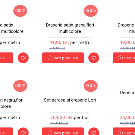
-30 %
-30 %
Nou
Nou
e satin
Draperie satin grena,flori
Draperie 
i multicolore
multicolore
mu
Hot
Hot
49,00 LEI
49,00 
per metru
per metru
70,00 LEI
70,00 LE
dusul
Vezi produsul
Vezi 
-30 %
-20 %
Perdea 
Nou
Nou
n negru,flori
Set perdea si draperie Lori
colore
Hot
Hot
264,00 LEI
28,00 
per metru
per buc
330,00 LEI
40,00 LE
dusul
Vezi produsul
Vezi 