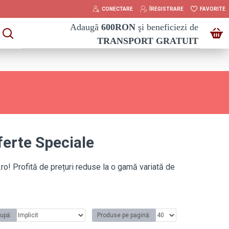
CONECTARE
ÎREGISTRARE
FAVORITE
Adaugă
600
RON
şi beneficiezi de
TRANSPORT GRATUIT
ferte Speciale
! Profită de prețuri reduse la o gamă variată de
după:
Produse pe pagină: