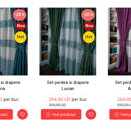
-20 %
-20 %
Nou
Nou
Hot
Hot
si draperie
Set perdea si draperie
Set perd
ria
Lucian
A
EI
264,00 LEI
264,00
per buc
per buc
330,00 LEI
330,00 L
dusul
Vezi produsul
Vezi 