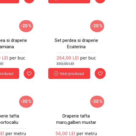
-20 %
-20 %
Nou
Nou
ea si draperie
Set perdea si draperie
amiana
Ecaterina
 LEI
264,00 LEI
per buc
per buc
EI
330,00 LEI
produsul
Vezi produsul
-30 %
-30 %
Nou
Nou
erie tafta
Draperie tafta
portocaliu
maro,galben mustar
LEI
56,00 LEI
per metru
per metru