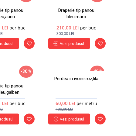
ie tip panou
Draperie tip panou
eu,auriu
bleu,maro
 LEI
210,00 LEI
per buc
per buc
EI
300,00 LEI
produsul
Vezi produsul
-30 %
-40 %
Perdea in ivoire,roz,lila
ie tip panou
bleu,galben
 LEI
60,00 LEI
per buc
per metru
EI
100,00 LEI
produsul
Vezi produsul