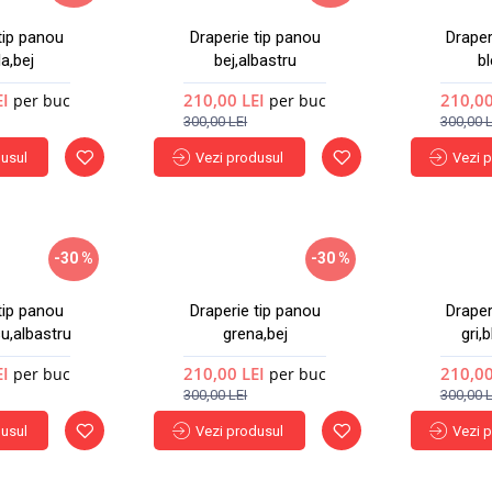
tip panou
Draperie tip panou
Draper
la,bej
bej,albastru
bl
EI
210,00 LEI
210,00
per buc
per buc
300,00 LEI
300,00 L
dusul
Vezi produsul
Vezi 
-30 %
-30 %
tip panou
Draperie tip panou
Draper
u,albastru
grena,bej
gri,
EI
210,00 LEI
210,00
per buc
per buc
300,00 LEI
300,00 L
dusul
Vezi produsul
Vezi 