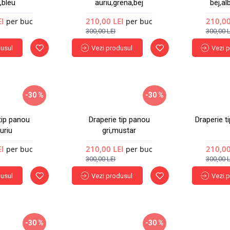
,bleu
auriu,grena,bej
bej,a
EI
210,00 LEI
210,00
per buc
per buc
300,00 LEI
300,00 L
dusul
Vezi produsul
Vezi 
-30 %
-30 %
Nou
Nou
tip panou
Draperie tip panou
Draperie t
auriu
gri,mustar
EI
210,00 LEI
210,00
per buc
per buc
300,00 LEI
300,00 L
dusul
Vezi produsul
Vezi 
-30 %
-30 %