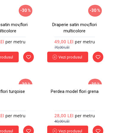
-30 %
-30 %
Nou
Nou
satin mov,flori
Draperie satin mov,flori
lticolore
multicolore
Hot
Hot
LEI
49,00 LEI
per metru
per metru
I
70,00 LEI
produsul
Vezi produsul
-30 %
-30 %
flori turqoise
Perdea model flori grena
Nou
Nou
LEI
28,00 LEI
per metru
per metru
I
40,00 LEI
produsul
Vezi produsul