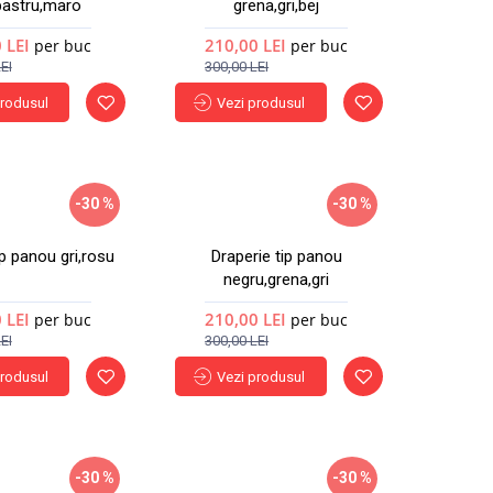
lbastru,maro
grena,gri,bej
 LEI
210,00 LEI
per buc
per buc
EI
300,00 LEI
produsul
Vezi produsul
-30 %
-30 %
ip panou gri,rosu
Draperie tip panou
negru,grena,gri
 LEI
210,00 LEI
per buc
per buc
EI
300,00 LEI
produsul
Vezi produsul
-30 %
-30 %