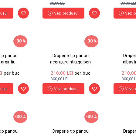
80,00 LEI
80,00 LE
dusul
Vezi produsul
Vezi 
-30 %
-30 %
Nou
Nou
tip panou
Draperie tip panou
Draper
 argintiu
negru,argintiu,galben
albast
EI
210,00 LEI
210,00
per buc
per buc
300,00 LEI
300,00 L
dusul
Vezi produsul
Vezi 
-30 %
-30 %
Nou
Nou
tip panou
Draperie tip panou
Draper