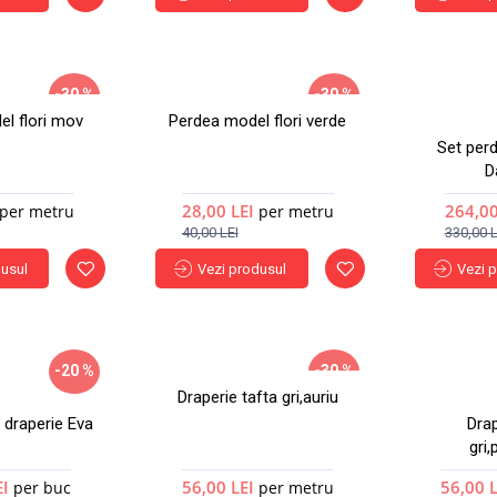
-30 %
-30 %
l flori mov
Perdea model flori verde
Nou
Nou
Set perd
D
28,00 LEI
264,00
per metru
per metru
40,00 LEI
330,00 L
dusul
Vezi produsul
Vezi 
-20 %
-30 %
Draperie tafta gri,auriu
Nou
Nou
 draperie Eva
Drap
gri,
EI
56,00 LEI
56,00 
per buc
per metru