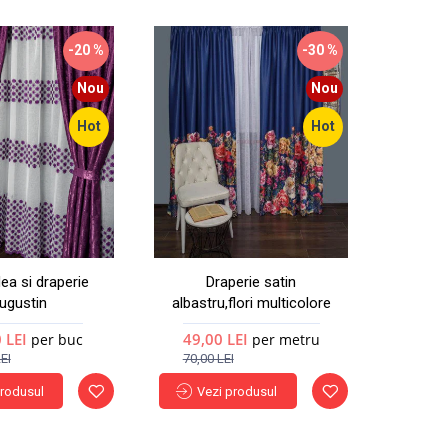
-20 %
-30 %
Nou
Nou
Hot
Hot
ea si draperie
Draperie satin
ugustin
albastru,flori multicolore
 LEI
49,00 LEI
per buc
per metru
EI
70,00 LEI
produsul
Vezi produsul