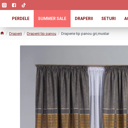
PERDELE
SUMMER SALE
DRAPERII
SETURI
A
Draperii
Draperii tip panou
Draperie tip panou gri,mustar