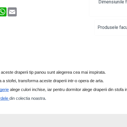
Dimensiunile f
interest
WhatsApp
Email
Produsele facu
, aceste draperii tip panou sunt alegerea cea mai inspirata. 
 a stofei, transforma aceste draperii intr-o opera de arta. 
gerie
 alege culori inchise, iar pentru dormitor alege draperii din stofa i
rdele 
din colectia noastra.  