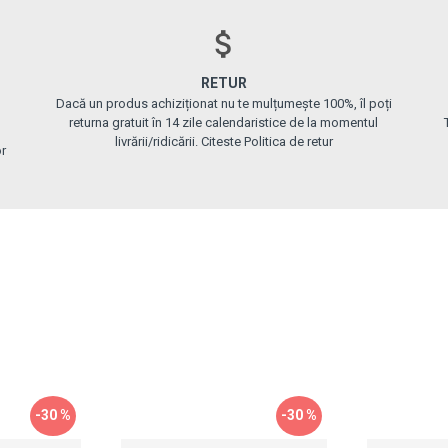
RETUR
Dacă un produs achiziționat nu te mulțumește 100%, îl poți
returna gratuit în 14 zile calendaristice de la momentul
livrării/ridicării. Citeste Politica de retur
or
-30 %
-30 %