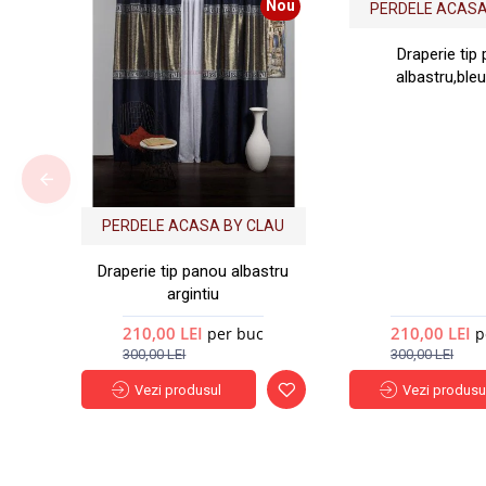
Nou
PERDELE ACASA
Draperie tip
albastru,ble
PERDELE ACASA BY CLAU
Draperie tip panou albastru
argintiu
210,00 LEI
210,00 LEI
per buc
p
300,00 LEI
300,00 LEI
Vezi produsul
Vezi produsu