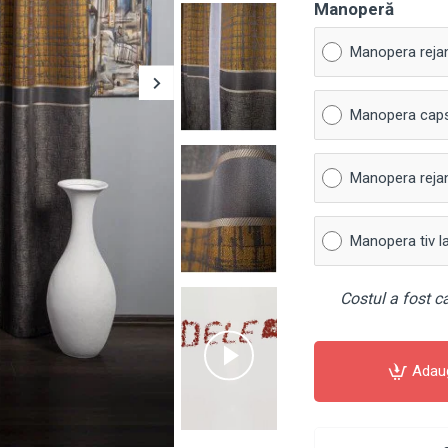
Manoperă
Manopera reja
Manopera cap
Manopera rejan
Manopera tiv l
Costul a fost ca
Adau