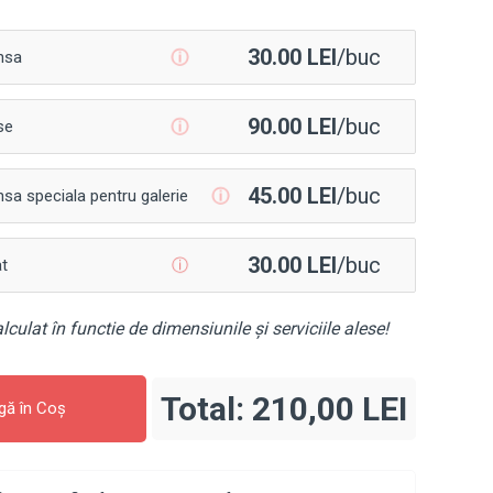
30.00 LEI
/buc
ⓘ
nsa
90.00 LEI
/buc
ⓘ
se
45.00 LEI
/buc
ⓘ
sa speciala pentru galerie
30.00 LEI
/buc
ⓘ
at
lculat în functie de dimensiunile și serviciile alese!
Total:
210,00 LEI
gă în Coş