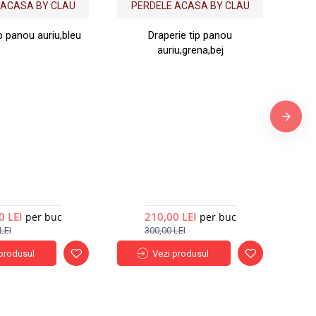
Nou
Nou
 ACASA BY CLAU
PERDELE ACASA BY CLAU
ip panou auriu,bleu
Draperie tip panou
auriu,grena,bej
P
0 LEI
210,00 LEI
per buc
per buc
LEI
300,00 LEI
produsul
Vezi produsul