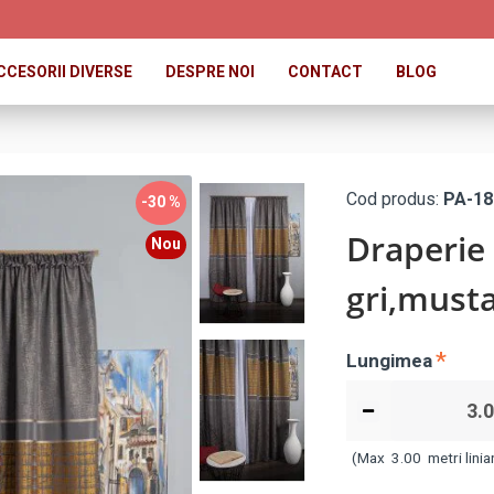
CCESORII DIVERSE
DESPRE NOI
CONTACT
BLOG
Cod produs:
PA-18
-30 %
Draperie
Nou
gri,must
Lungimea
(Max
3.00
metri liniar