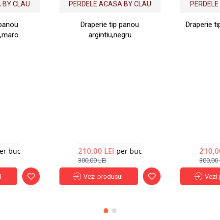
Nou
Nou
 BY CLAU
PERDELE ACASA BY CLAU
PERDELE
 panou
Draperie tip panou
Draperie t
u,maro
argintiu,negru
210,00 LEI
210,0
er buc
per buc
300,00 LEI
300,00 
l
Vezi produsul
Vezi 