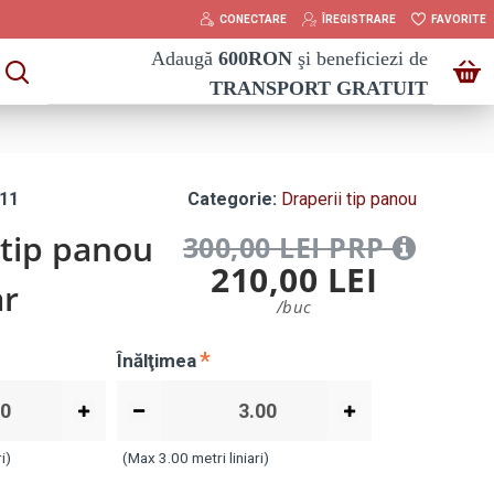
CONECTARE
ÎREGISTRARE
FAVORITE
Adaugă
600
RON
şi beneficiezi de
TRANSPORT GRATUIT
11
Categorie:
Draperii tip panou
 tip panou
300,00 LEI PRP
210,00 LEI
ar
/buc
Înălţimea
i)
(Max 3.00 metri liniari)