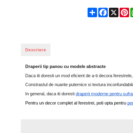
Share
Facebook
X
P
Descriere
Draperii tip panou cu modele abstracte
Daca iti doresti un mod eficient de a-ti decora ferestrele
Constrastul de nuante puternice si textura inconfundabila
I
n general, daca iti doresti 
draperii moderne pentru sufra
Pentru un decor complet al ferestrei, poti opta pentru 
pe