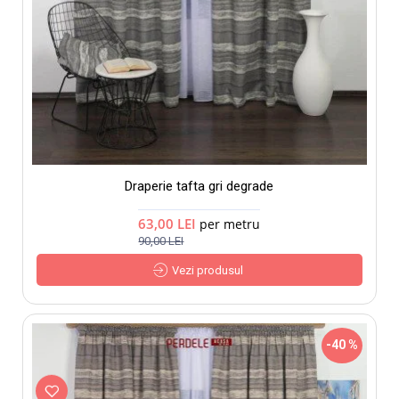
Draperie tafta gri degrade
63,00 LEI
per metru
90,00 LEI
Vezi produsul
-40 %