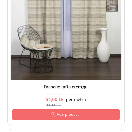
Draperie tafta crem,gri
54,00 LEI
per metru
90,00 LEI
Vezi produsul