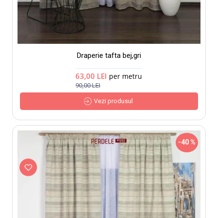
Draperie tafta bej,gri
63,00 LEI
per metru
90,00 LEI
Vezi produsul
-40 %