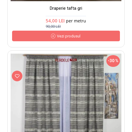
Draperie tafta gri
54,00 LEI
per metru
90,00 LEI
Vezi produsul
-30 %