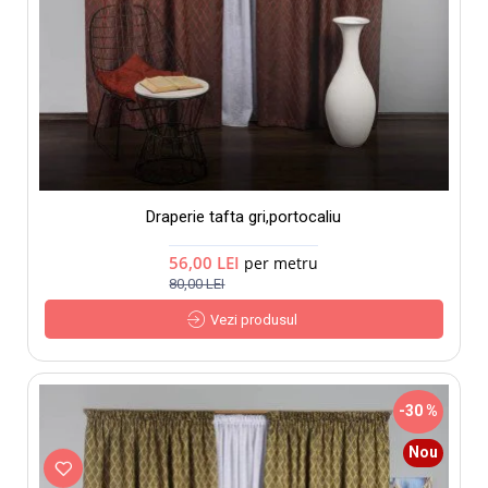
Draperie tafta gri,portocaliu
56,00 LEI
per metru
80,00 LEI
Vezi produsul
-30 %
Nou