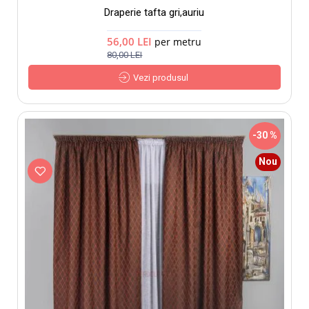
Draperie tafta gri,auriu
56,00 LEI
per metru
80,00 LEI
Vezi produsul
-30 %
Nou