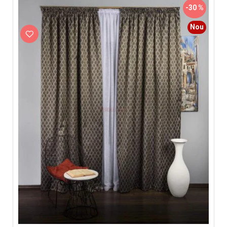
-30 %
Nou