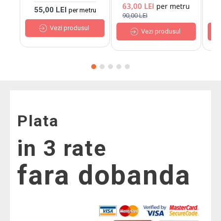
63,00 LEI
5
per metru
55,00 LEI
per metru
90,00 LEI
90
Vezi produsul
Vezi produsul
Plata
in 3 rate
fara dobanda