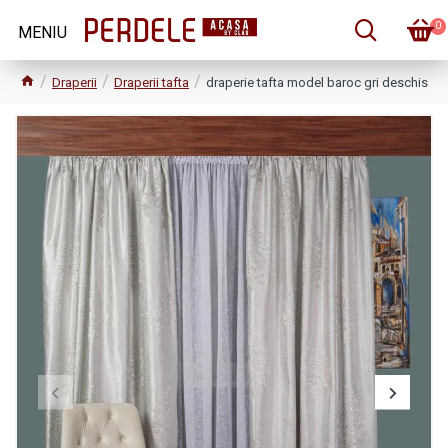
0
Draperii
Draperii tafta
draperie tafta model baroc gri deschis