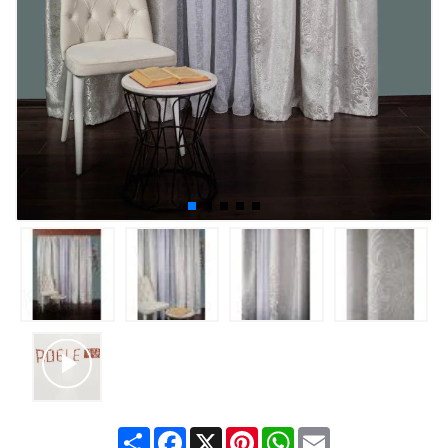
Share
Facebook
X
Pinterest
WhatsApp
Email