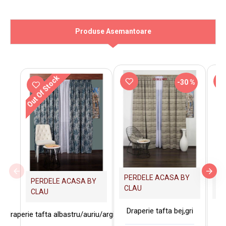
Produse Asemantoare
Out Of Stock
-30 %
PERDELE ACASA BY
PE
PERDELE ACASA BY
CLAU
C
CLAU
Draperie tafta bej,gri
Dra
draperie tafta albastru/auriu/argintiu