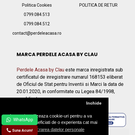
Politica Cookies
POLITICA DE RETUR
0799.084.513
0799.084.512
contact@perdeleacasa.ro
MARCA PERDELE ACASA BY CLAU
Perdele Acasa by Clau
este marca inregistrata sub
certificatul de inregistrare numarul 168153 eliberat
de Oficiul de Stat pentru Inventii si Marci la data de
20.01.2020, in conformitate cu Legea 84/1998,
republicata.
Inchide
Acest site utilizeaza cookie-uri pentru a va
asigura ca beneficiati de o experienta cat mai
placuta.
Prelucrarea datelor personale
Suna Acum!