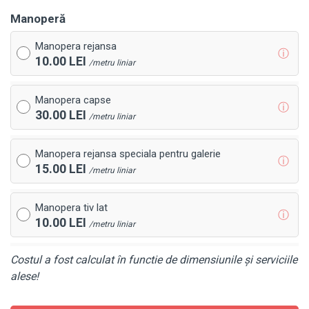
Manoperă
Manopera rejansa
ⓘ
10.00 LEI
/metru liniar
Manopera capse
ⓘ
30.00 LEI
/metru liniar
Manopera rejansa speciala pentru galerie
ⓘ
15.00 LEI
/metru liniar
Manopera tiv lat
ⓘ
10.00 LEI
/metru liniar
Costul a fost calculat în functie de dimensiunile și serviciile
alese!