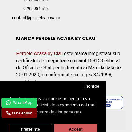
0799.084.512
contact@perdeleacasa.ro
MARCA PERDELE ACASA BY CLAU
Perdele Acasa by Clau
este marca inregistrata sub
certificatul de inregistrare numarul 168153 eliberat
de Oficiul de Stat pentru Inventii si Marci la data de
20.01.2020, in conformitate cu Legea 84/1998,
republicata.
Inchide
Acest site utilizeaza cookie-uri pentru a va
asigura ca beneficiati de o experienta cat mai
placuta.
Prelucrarea datelor personale
Suna Acum!
©2026 Perdeleacasa.ro
Preferinte
Accept