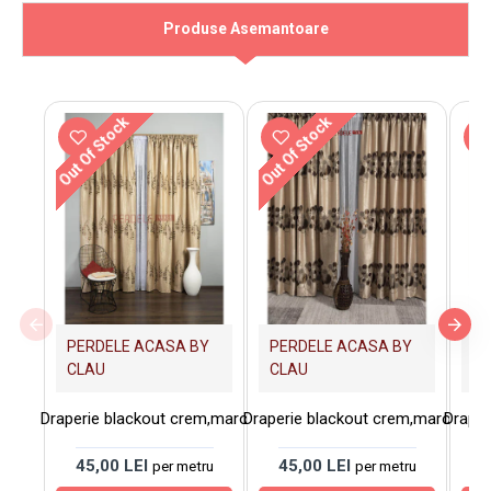
Produse Asemantoare
Out Of Stock
Out Of Stock
PERDELE ACASA BY
PERDELE ACASA BY
PE
CLAU
CLAU
C
Draperie blackout crem,maro
Draperie blackout crem,maro
Draper
45,00 LEI
45,00 LEI
5
per metru
per metru