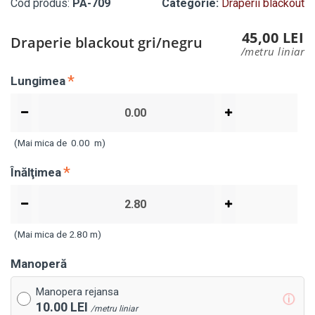
Cod produs:
PA-709
Categorie:
Draperii blackout
45,00 LEI
Draperie blackout gri/negru
/metru liniar
Lungimea
(Mai mica de
0.00
m)
Înălţimea
(Mai mica de 2.80 m)
Manoperă
Manopera rejansa
ⓘ
10.00 LEI
/metru liniar