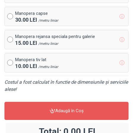
Manopera capse
ⓘ
30.00 LEI
/metru liniar
Manopera rejansa speciala pentru galerie
ⓘ
15.00 LEI
/metru liniar
Manopera tiv lat
ⓘ
10.00 LEI
/metru liniar
Costul a fost calculat în functie de dimensiunile și serviciile
alese!
Adaugă în Coş
Total:
0,00 LEI