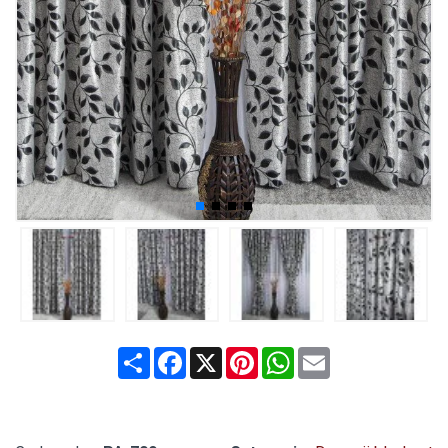
Share
Facebook
X
Pinterest
WhatsApp
Email