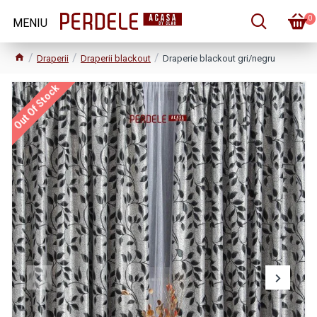
0
Draperii
Draperii blackout
Draperie blackout gri/negru
Out Of Stock