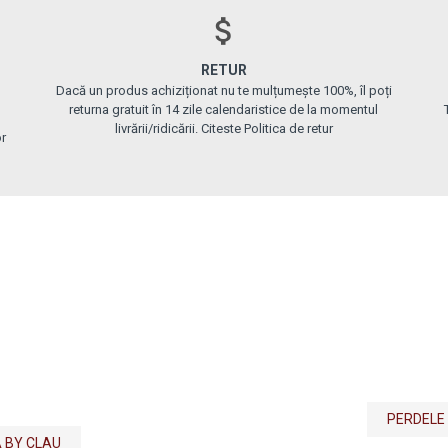
RETUR
Dacă un produs achiziționat nu te mulțumește 100%, îl poți
returna gratuit în 14 zile calendaristice de la momentul
livrării/ridicării. Citeste Politica de retur
or
PERDELE
 BY CLAU