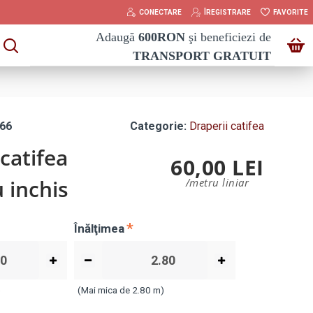
CONECTARE
ÎREGISTRARE
FAVORITE
Adaugă
600
RON
şi beneficiezi de
TRANSPORT GRATUIT
66
Categorie:
Draperii catifea
catifea
60,00 LEI
 inchis
/metru liniar
Înălţimea
)
(Mai mica de 2.80 m)