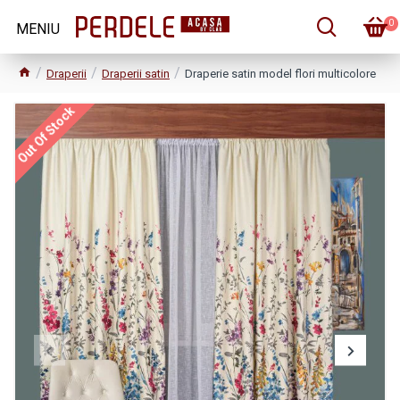
0
Draperii
Draperii satin
Draperie satin model flori multicolore
Out Of Stock