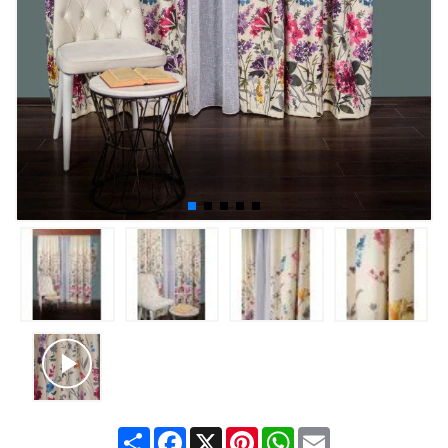
Share
Facebook
X
Pinterest
WhatsApp
Email