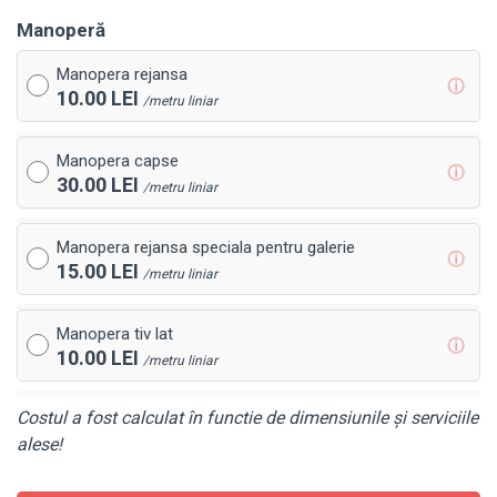
Manoperă
Manopera rejansa
ⓘ
10.00 LEI
/metru liniar
Manopera capse
ⓘ
30.00 LEI
/metru liniar
Manopera rejansa speciala pentru galerie
ⓘ
15.00 LEI
/metru liniar
Manopera tiv lat
ⓘ
10.00 LEI
/metru liniar
Costul a fost calculat în functie de dimensiunile și serviciile
alese!