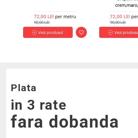
crem,maro,
72,00 LEI
72,00 LEI
per metru
pe
90,00 LEI
90,00 LEI
Vezi produsul
Vezi produsu
Plata
in 3 rate
fara dobanda