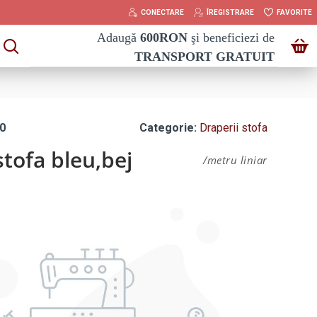
CONECTARE
ÎREGISTRARE
FAVORITE
Adaugă
600
RON
şi beneficiezi de
TRANSPORT GRATUIT
0
Categorie:
Draperii stofa
stofa bleu,bej
/metru liniar