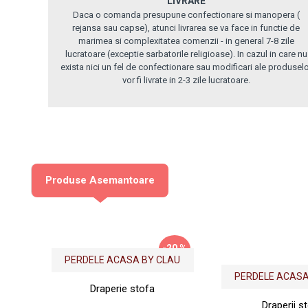
LIVRARE
Daca o comanda presupune confectionare si manopera (
rejansa sau capse), atunci livrarea se va face in functie de
marimea si complexitatea comenzii - in general 7-8 zile
lucratoare (exceptie sarbatorile religioase). In cazul in care nu
exista nici un fel de confectionare sau modificari ale produsel
vor fi livrate in 2-3 zile lucratoare.
Produse Asemantoare
-20 %
PERDELE ACASA BY CLAU
PERDELE ACASA
Draperie stofa
Draperii s