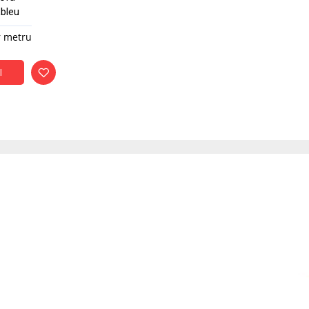
bleu
r metru
l