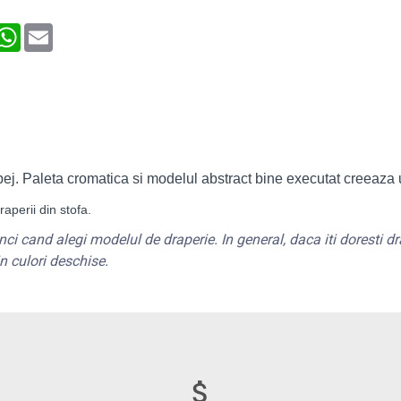
interest
WhatsApp
Email
bej. Paleta cromatica si modelul abstract bine executat creeaza un 
raperii din stofa.
unci cand alegi modelul de draperie. In general, daca iti doresti
dr
in culori deschise.