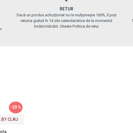
RETUR
Dacă un produs achiziționat nu te mulțumește 100%, îl poți
returna gratuit în 14 zile calendaristice de la momentul
livrării/ridicării. Citeste Politica de retur
or
-20 %
 BY CLAU
tofa