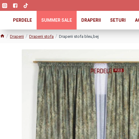
PERDELE
SUMMER SALE
DRAPERII
SETURI
A
Draperii
Draperii stofa
Draperii stofa bleu,bej