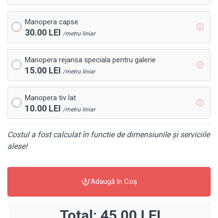
Manopera capse
ⓘ
30.00 LEI
/metru liniar
Manopera rejansa speciala pentru galerie
ⓘ
15.00 LEI
/metru liniar
Manopera tiv lat
ⓘ
10.00 LEI
/metru liniar
Costul a fost calculat în functie de dimensiunile și serviciile
alese!
Adaugă în Coş
Total:
45,00 LEI