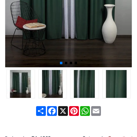
Share
Facebook
X
Pinterest
WhatsApp
Email