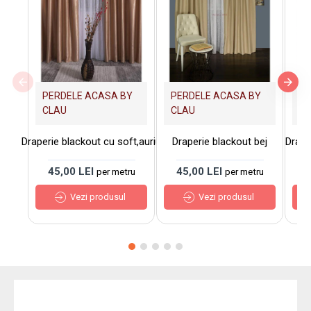
PERDELE ACASA BY
PERDELE ACASA BY
PE
CLAU
CLAU
C
Draperie blackout cu soft,auriu
Draperie blackout bej
Drape
45,00 LEI
45,00 LEI
4
per metru
per metru
Vezi produsul
Vezi produsul