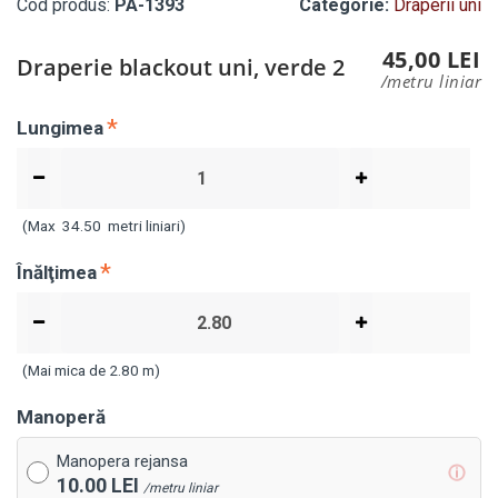
Cod produs:
PA-1393
Categorie:
Draperii uni
45,00 LEI
Draperie blackout uni, verde 2
/metru liniar
Lungimea
(Max
34.50
metri liniari)
Înălţimea
(Mai mica de 2.80 m)
Manoperă
Manopera rejansa
ⓘ
10.00 LEI
/metru liniar