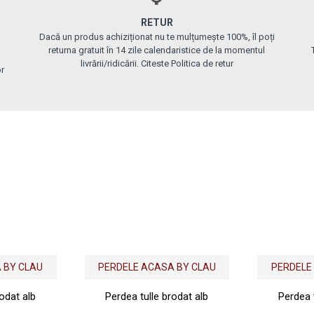
RETUR
Dacă un produs achiziționat nu te mulțumește 100%, îl poți
returna gratuit în 14 zile calendaristice de la momentul
livrării/ridicării. Citeste Politica de retur
or
 BY CLAU
PERDELE ACASA BY CLAU
PERDELE
odat alb
Perdea tulle brodat alb
Perdea 