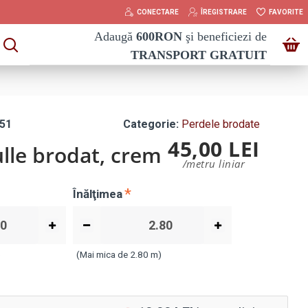
CONECTARE
ÎREGISTRARE
FAVORITE
Adaugă
600
RON
şi beneficiezi de
TRANSPORT GRATUIT
51
Categorie:
Perdele brodate
45,00 LEI
lle brodat, crem
/metru liniar
Înălţimea
)
(Mai mica de 2.80 m)