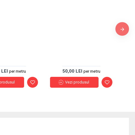
P
 LEI
50,00 LEI
per metru
per metru
produsul
Vezi produsul