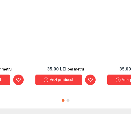
35,00 LEI
35,00
r metru
per metru
l
Vezi produsul
Vezi 