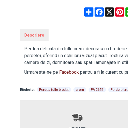
Share
Facebook
X
P
Descriere
Perdea delicata din tulle crem, decorata cu broderie 
perdelei, oferind un echilibru vizual placut. Textura 
camere de zi, dormitoare sau spatii amenajate in stil 
Urmareste-ne pe
Facebook
pentru a fi la curent cu 
Etichete:
Perdea tulle brodat
crem
PA-2651
Perdele br