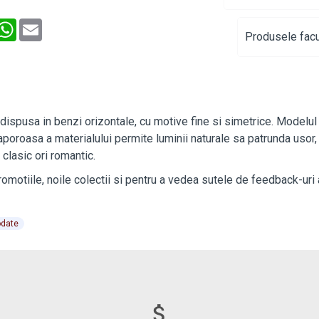
interest
WhatsApp
Email
Produsele facu
dispusa in benzi orizontale, cu motive fine si simetrice. Modelul
vaporoasa a materialului permite luminii naturale sa patrunda usor, 
clasic ori romantic.
promotiile, noile colectii si pentru a vedea sutele de feedback-uri
odate