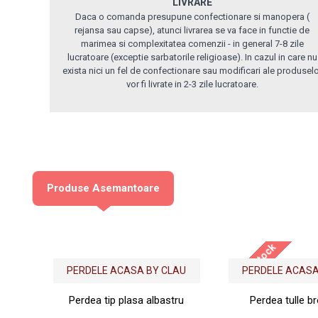
LIVRARE
Daca o comanda presupune confectionare si manopera (
rejansa sau capse), atunci livrarea se va face in functie de
marimea si complexitatea comenzii - in general 7-8 zile
lucratoare (exceptie sarbatorile religioase). In cazul in care nu
exista nici un fel de confectionare sau modificari ale produsel
vor fi livrate in 2-3 zile lucratoare.
Produse Asemantoare
Out Of Stock
PERDELE ACASA BY CLAU
PERDELE ACASA
Perdea tip plasa albastru
Perdea tulle br