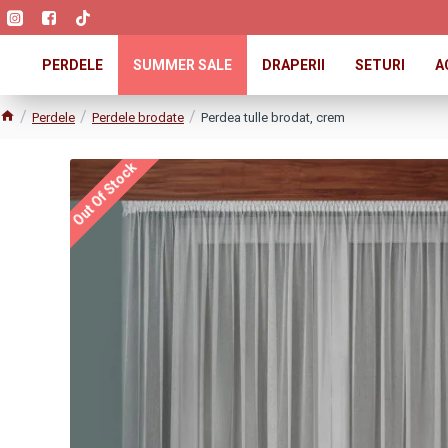
PERDELE
SUMMER SALE
DRAPERII
SETURI
A
Perdele
Perdele brodate
Perdea tulle brodat, crem
Out Of Stock