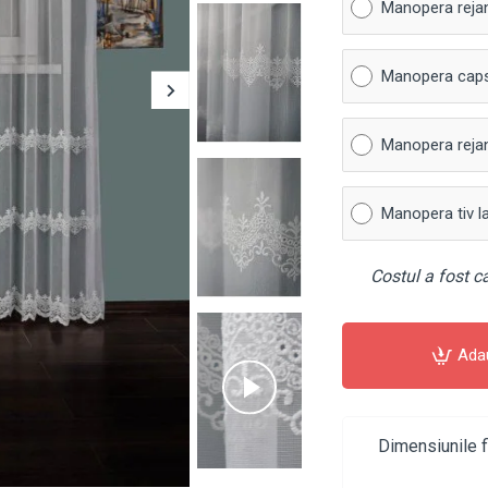
Manopera reja
Manopera cap
Manopera rejan
Manopera tiv l
Costul a fost ca
Ada
Dimensiunile f