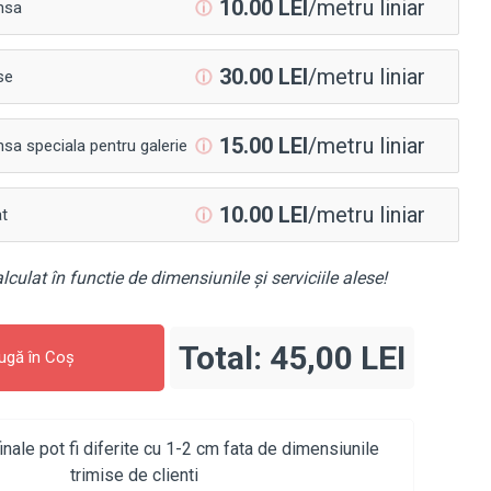
10.00 LEI
/metru liniar
nsa
ⓘ
30.00 LEI
/metru liniar
se
ⓘ
15.00 LEI
/metru liniar
sa speciala pentru galerie
ⓘ
10.00 LEI
/metru liniar
at
ⓘ
lculat în functie de dimensiunile și serviciile alese!
Total:
45,00 LEI
ugă în Coş
inale pot fi diferite cu 1-2 cm fata de dimensiunile
trimise de clienti