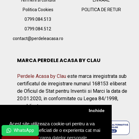
Termeni si conditii
LIVRARE
Politica Cookies
POLITICA DE RETUR
0799.084.513
0799.084.512
contact@perdeleacasa.ro
MARCA PERDELE ACASA BY CLAU
Perdele Acasa by Clau
este marca inregistrata sub
certificatul de inregistrare numarul 168153 eliberat
de Oficiul de Stat pentru Inventii si Marci la data de
20.01.2020, in conformitate cu Legea 84/1998,
republicata.
Inchide
Acest site utilizeaza cookie-uri pentru a va
asigura ca beneficiati de o experienta cat mai
placuta.
Prelucrarea datelor personale