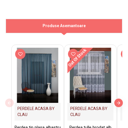
Produse Asemantoare
Out Of Stock
PERDELE ACASA BY
PERDELE ACASA BY
PE
CLAU
CLAU
C
Perdea tip plasa albastru
Perdea tulle brodat alb
Per