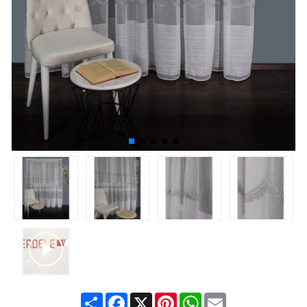
Share
Facebook
X
Pinterest
WhatsApp
Email