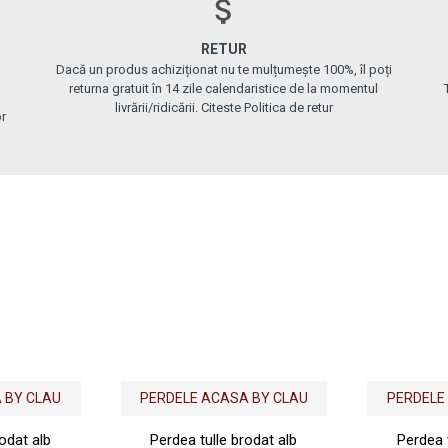
RETUR
Dacă un produs achiziționat nu te mulțumește 100%, îl poți
returna gratuit în 14 zile calendaristice de la momentul
livrării/ridicării. Citeste Politica de retur
or
 BY CLAU
PERDELE ACASA BY CLAU
PERDELE
odat alb
Perdea tulle brodat alb
Perdea 