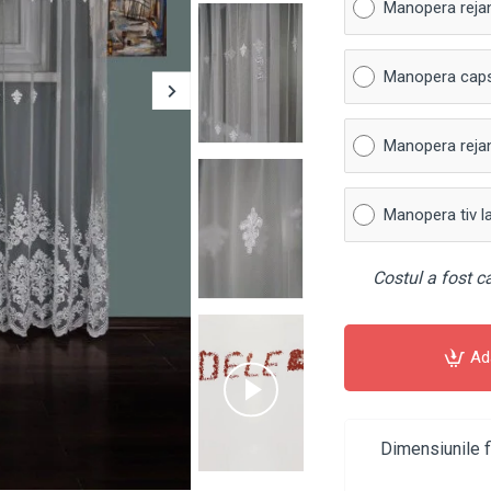
Manopera reja
Manopera cap
Manopera rejan
Manopera tiv l
Costul a fost ca
Ad
Dimensiunile f