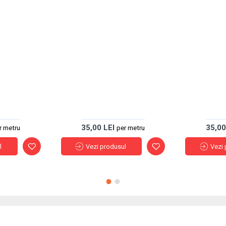
35,00 LEI
35,00
r metru
per metru
l
Vezi produsul
Vezi 