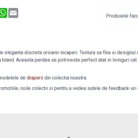
interest
WhatsApp
Email
Produsele facu
eleganta discreta oricarei incaperi. Textura sa fina si designul d
land. Aceasta perdea se potriveste perfect atat in livinguri cat si
 modelele de
draperi
i
din colectia noastra.
promotiile, noile colectii si pentru a vedea sutele de feedback-uri a