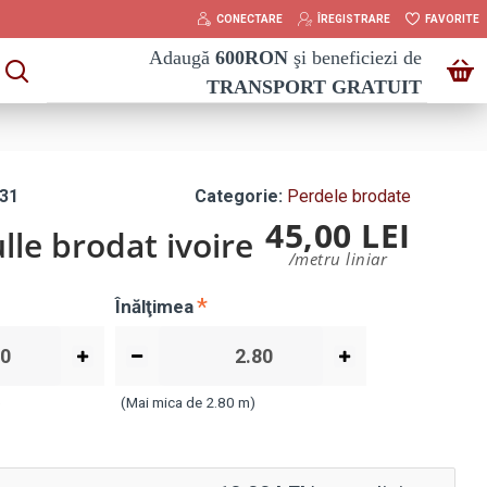
CONECTARE
ÎREGISTRARE
FAVORITE
Adaugă
600
RON
şi beneficiezi de
TRANSPORT GRATUIT
31
Categorie:
Perdele brodate
45,00 LEI
lle brodat ivoire
/metru liniar
Înălţimea
)
(Mai mica de 2.80 m)