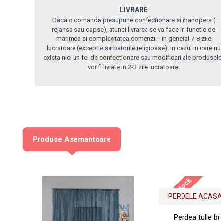
LIVRARE
Daca o comanda presupune confectionare si manopera (
rejansa sau capse), atunci livrarea se va face in functie de
marimea si complexitatea comenzii - in general 7-8 zile
lucratoare (exceptie sarbatorile religioase). In cazul in care nu
exista nici un fel de confectionare sau modificari ale produsel
vor fi livrate in 2-3 zile lucratoare.
Produse Asemantoare
Out Of Stock
PERDELE ACASA
Perdea tulle br