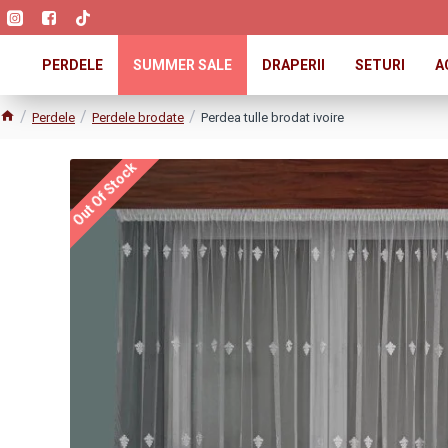
PERDELE
SUMMER SALE
DRAPERII
SETURI
A
Perdele
Perdele brodate
Perdea tulle brodat ivoire
Out Of Stock