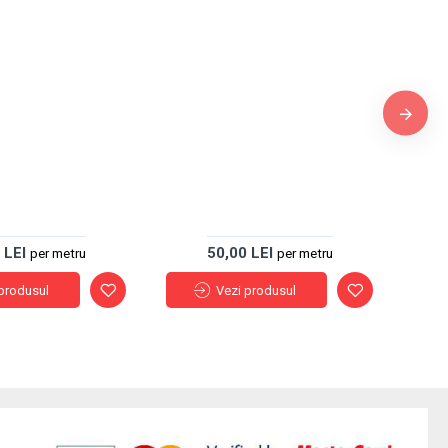
P
 LEI
50,00 LEI
per metru
per metru
produsul
Vezi produsul