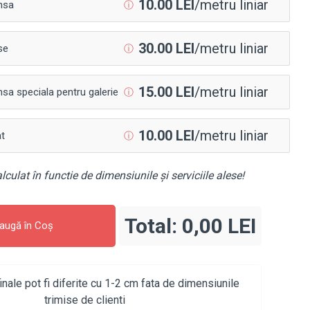
10.00 LEI
/metru liniar
nsa
ⓘ
30.00 LEI
/metru liniar
se
ⓘ
15.00 LEI
/metru liniar
sa speciala pentru galerie
ⓘ
10.00 LEI
/metru liniar
at
ⓘ
lculat în functie de dimensiunile și serviciile alese!
Total:
0,00 LEI
augă în Coş
inale pot fi diferite cu 1-2 cm fata de dimensiunile
trimise de clienti