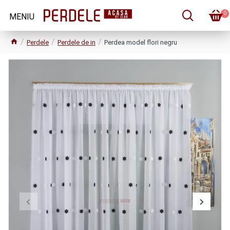
0
Perdele
Perdele de in
Perdea model flori negru