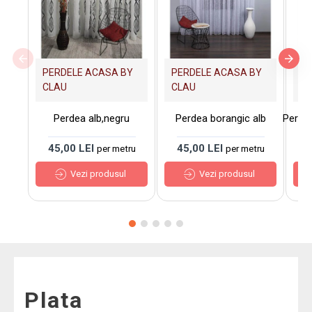
PERDELE ACASA BY
PERDELE ACASA BY
PE
CLAU
CLAU
C
Perdea alb,negru
Perdea borangic alb
Perde
45,00 LEI
45,00 LEI
7
per metru
per metru
Vezi produsul
Vezi produsul
Plata