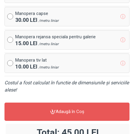
Manopera capse
ⓘ
30.00 LEI
/metru liniar
Manopera rejansa speciala pentru galerie
ⓘ
15.00 LEI
/metru liniar
Manopera tiv lat
ⓘ
10.00 LEI
/metru liniar
Costul a fost calculat în functie de dimensiunile și serviciile
alese!
Adaugă în Coş
Total:
45,00 LEI