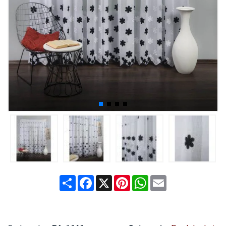
Share
Facebook
X
Pinterest
WhatsApp
Email