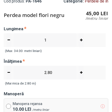
Cod produs:
PA-1646
Categorie:
Perdele de in
45,00 LEI
Perdea model flori negru
/metru liniar
Lungimea
(Max
34.00
metri liniari)
Înălţimea
(Mai mica de 2.80 m)
Manoperă
Manopera rejansa
ⓘ
10.00 LEI
/metru liniar