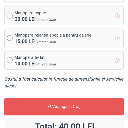
Manopera capse
ⓘ
30.00 LEI
/metru liniar
Manopera rejansa speciala pentru galerie
ⓘ
15.00 LEI
/metru liniar
Manopera tiv lat
ⓘ
10.00 LEI
/metru liniar
Costul a fost calculat în functie de dimensiunile și serviciile
alese!
Adaugă în Coş
Total:
40,00 LEI