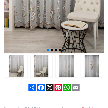
Share
Facebook
X
Pinterest
WhatsApp
Email