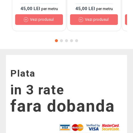
45,00 LEI
45,00 LEI
7
per metru
per metru
Vezi produsul
Vezi produsul
Plata
in 3 rate
fara dobanda