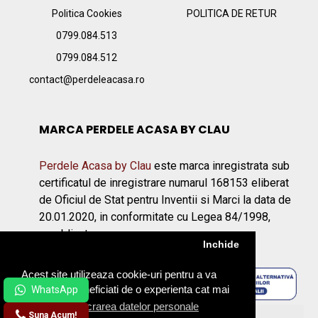
Politica Cookies
POLITICA DE RETUR
0799.084.513
0799.084.512
contact@perdeleacasa.ro
MARCA PERDELE ACASA BY CLAU
Perdele Acasa by Clau
este marca inregistrata sub
certificatul de inregistrare numarul 168153 eliberat
de Oficiul de Stat pentru Inventii si Marci la data de
20.01.2020, in conformitate cu Legea 84/1998,
republicata.
Inchide
Acest site utilizeaza cookie-uri pentru a va
asigura ca beneficiati de o experienta cat mai
placuta.
Prelucrarea datelor personale
Suna Acum!