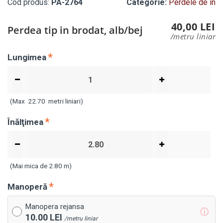
Cod produs:
PA-2764
Categorie:
Perdele de in
40,00 LEI
Perdea tip in brodat, alb/bej
/metru liniar
Lungimea
(Max
22.70
metri liniari)
Înălţimea
(Mai mica de 2.80 m)
Manoperă
Manopera rejansa
ⓘ
10.00 LEI
/metru liniar