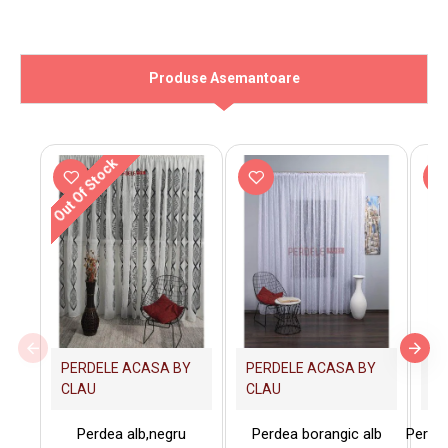
Produse Asemantoare
Out Of Stock
PERDELE ACASA BY
PERDELE ACASA BY
PE
CLAU
CLAU
C
Perdea alb,negru
Perdea borangic alb
Perde