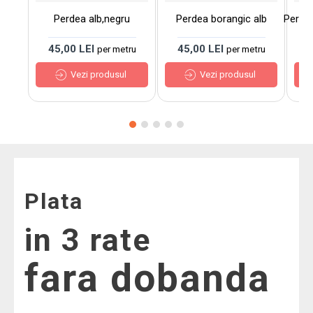
Perdea alb,negru
Perdea borangic alb
Perde
45,00 LEI
45,00 LEI
7
per metru
per metru
Vezi produsul
Vezi produsul
Plata
in 3 rate
fara dobanda