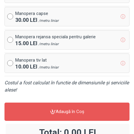
Manopera capse
ⓘ
30.00 LEI
/metru liniar
Manopera rejansa speciala pentru galerie
ⓘ
15.00 LEI
/metru liniar
Manopera tiv lat
ⓘ
10.00 LEI
/metru liniar
Costul a fost calculat în functie de dimensiunile și serviciile
alese!
Adaugă în Coş
Total:
0,00 LEI