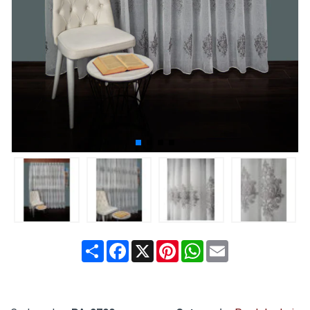
Share
Facebook
X
Pinterest
WhatsApp
Email