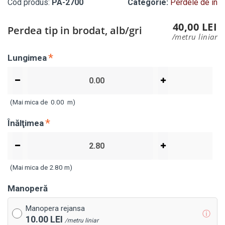
Cod produs:
PA-2700
Categorie:
Perdele de in
40,00 LEI
Perdea tip in brodat, alb/gri
/metru liniar
Lungimea
(Mai mica de
0.00
m)
Înălţimea
(Mai mica de 2.80 m)
Manoperă
Manopera rejansa
ⓘ
10.00 LEI
/metru liniar