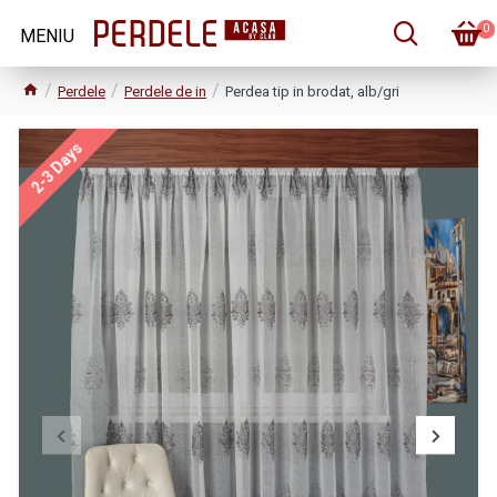
0
Perdele
Perdele de in
Perdea tip in brodat, alb/gri
2-3 Days