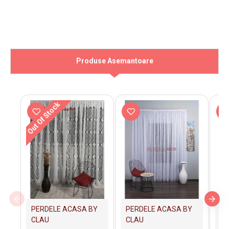
Produse Asemantoare
Out Of Stock
PERDELE ACASA BY
PERDELE ACASA BY
PE
CLAU
CLAU
C