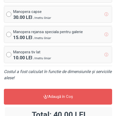
Manopera capse
ⓘ
30.00 LEI
/metru liniar
Manopera rejansa speciala pentru galerie
ⓘ
15.00 LEI
/metru liniar
Manopera tiv lat
ⓘ
10.00 LEI
/metru liniar
Costul a fost calculat în functie de dimensiunile și serviciile
alese!
Adaugă în Coş
Total:
40,00 LEI