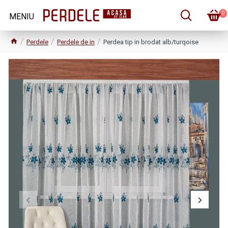
0
Perdele
Perdele de in
Perdea tip in brodat alb/turqoise