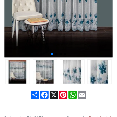
Share
Facebook
X
Pinterest
WhatsApp
Email