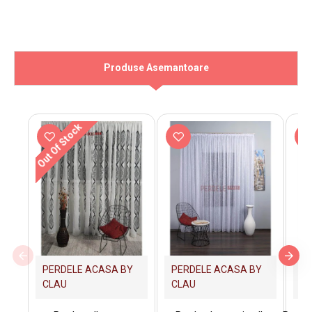
Produse Asemantoare
Out Of Stock
PERDELE ACASA BY
PERDELE ACASA BY
PE
CLAU
CLAU
C