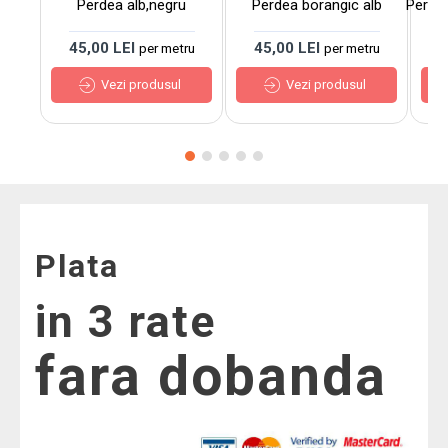
Perdea alb,negru
Perdea borangic alb
Perde
45,00 LEI
45,00 LEI
7
per metru
per metru
Vezi produsul
Vezi produsul
Plata
in 3 rate
fara dobanda