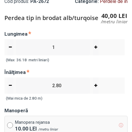
Cod produs:
PA-2672
Categorie:
Perdele de in
40,00 LEI
Perdea tip in brodat alb/turqoise
/metru liniar
Lungimea
(Max
36.18
metri liniari)
Înălţimea
(Mai mica de 2.80 m)
Manoperă
Manopera rejansa
ⓘ
10.00 LEI
/metru liniar