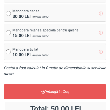
Manopera capse
ⓘ
30.00 LEI
/metru liniar
Manopera rejansa speciala pentru galerie
ⓘ
15.00 LEI
/metru liniar
Manopera tiv lat
ⓘ
10.00 LEI
/metru liniar
Costul a fost calculat în functie de dimensiunile și serviciile
alese!
Adaugă în Coş
Total:
50,00 LEI