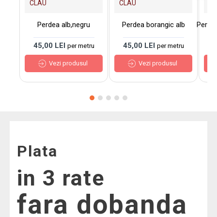
CLAU
CLAU
C
Perdea alb,negru
Perdea borangic alb
Perde
45,00 LEI
45,00 LEI
7
per metru
per metru
Vezi produsul
Vezi produsul
Plata
in 3 rate
fara dobanda