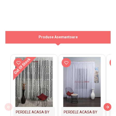
Produse Asemantoare
Out Of Stock
PERDELE ACASA BY
PERDELE ACASA BY
PE