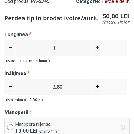
Cod produs:
PA-2745
Categorie:
Perdele de in
50,00 LEI
Perdea tip in brodat ivoire/auriu
/metru liniar
Lungimea
(Max
17.10
metri liniari)
Înălţimea
(Mai mica de 2.80 m)
Manoperă
Manopera rejansa
ⓘ
10.00 LEI
/metru liniar