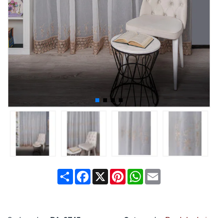
Share
Facebook
X
Pinterest
WhatsApp
Email