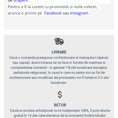
de 
draperii.
Pentru a fi la curent cu promotiile si noile colectii, 
arunca o privire pe 
Facebook
sau
Instagram
.
LIVRARE
Daca o comanda presupune confectionare si manopera ( rejansa
sau capse), atunci livrarea se va face in functie de marimea si
complexitatea comenzii - in general 7-8 zile lucratoare (exceptie
sarbatorile religioase). In cazul in care nu exista nici un fel de
confectionare sau modificari ale produselor vor fi livrate in 2-3 zile
lucratoare.
RETUR
Dacă un produs achiziționat nu te mulțumește 100%, îl poți returna
gratuit în 14 zile calendaristice de la momentul livrării/ridicării.