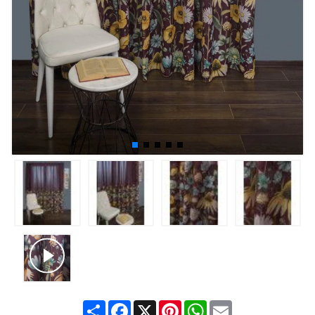
Share
Facebook
X
Pinterest
WhatsApp
Email