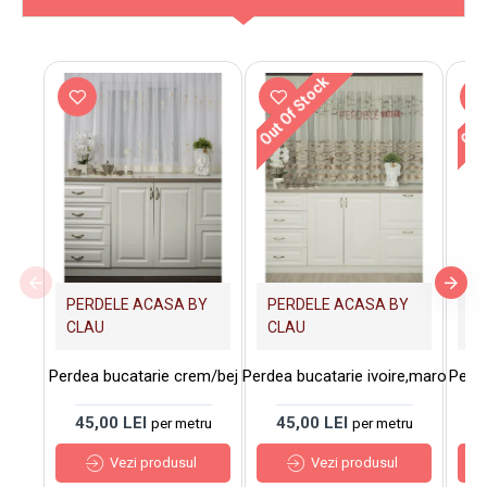
Out Of Stock
Out 
PERDELE ACASA BY
PERDELE ACASA BY
PE
CLAU
CLAU
C
Perdea bucatarie crem/bej
Perdea bucatarie ivoire,maro
Perde
45,00 LEI
45,00 LEI
4
per metru
per metru
Vezi produsul
Vezi produsul