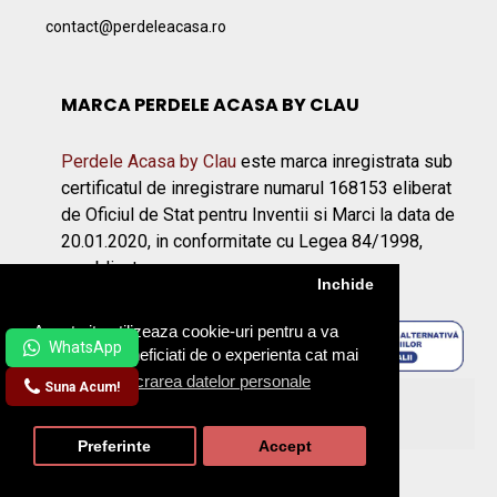
contact@perdeleacasa.ro
MARCA PERDELE ACASA BY CLAU
Perdele Acasa by Clau
este marca inregistrata sub
certificatul de inregistrare numarul 168153 eliberat
de Oficiul de Stat pentru Inventii si Marci la data de
20.01.2020, in conformitate cu Legea 84/1998,
republicata.
Inchide
Acest site utilizeaza cookie-uri pentru a va
asigura ca beneficiati de o experienta cat mai
placuta.
Prelucrarea datelor personale
Suna Acum!
©2026 Perdeleacasa.ro
Preferinte
Accept