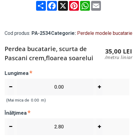
Share
Facebook
X
Pinterest
WhatsApp
Email
Cod produs:
PA-2534
Categorie:
Perdele modele bucatarie
Perdea bucatarie, scurta de
35,00 LEI
Pascani crem,floarea soarelui
/metru liniar
Lungimea
(Mai mica de
0.00
m)
Înălţimea