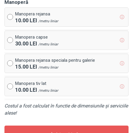
Manoperă
Manopera rejansa
ⓘ
10.00 LEI
/metru liniar
Manopera capse
ⓘ
30.00 LEI
/metru liniar
Manopera rejansa speciala pentru galerie
ⓘ
15.00 LEI
/metru liniar
Manopera tiv lat
ⓘ
10.00 LEI
/metru liniar
Costul a fost calculat în functie de dimensiunile și serviciile
alese!