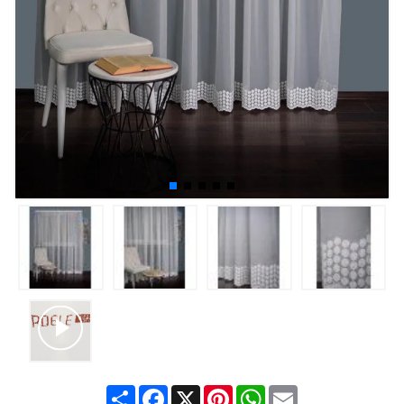
Share
Facebook
X
Pinterest
WhatsApp
Email