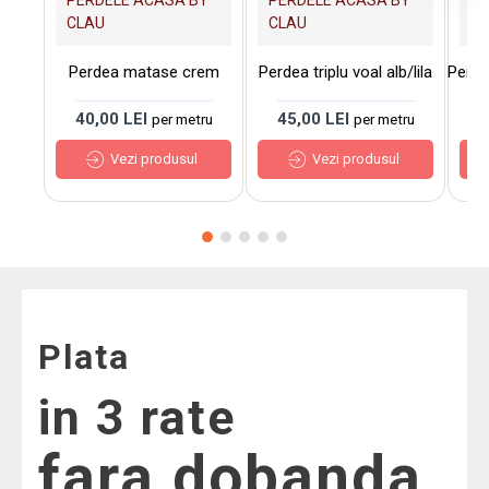
CLAU
CLAU
C
Perdea matase crem
Perdea triplu voal alb/lila
Perdea
40,00 LEI
45,00 LEI
7
per metru
per metru
Vezi produsul
Vezi produsul
Plata
in 3 rate
fara dobanda