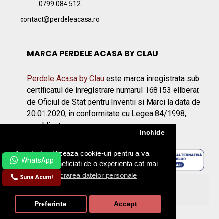
0799.084.512
contact@perdeleacasa.ro
MARCA PERDELE ACASA BY CLAU
Perdele Acasa by Clau
este marca inregistrata sub
certificatul de inregistrare numarul 168153 eliberat
de Oficiul de Stat pentru Inventii si Marci la data de
20.01.2020, in conformitate cu Legea 84/1998,
republicata.
Inchide
Acest site utilizeaza cookie-uri pentru a va
asigura ca beneficiati de o experienta cat mai
placuta.
Prelucrarea datelor personale
Suna Acum!
©2026 Perdeleacasa.ro
Preferinte
Accept