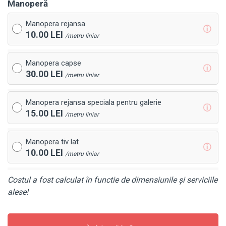
Manoperă
Manopera rejansa
ⓘ
10.00 LEI
/metru liniar
Manopera capse
ⓘ
30.00 LEI
/metru liniar
Manopera rejansa speciala pentru galerie
ⓘ
15.00 LEI
/metru liniar
Manopera tiv lat
ⓘ
10.00 LEI
/metru liniar
Costul a fost calculat în functie de dimensiunile și serviciile
alese!