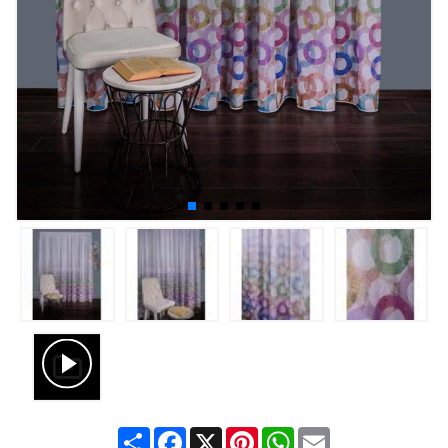
Share
Facebook
X
Pinterest
WhatsApp
Email