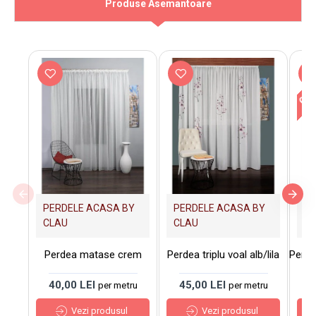
Produse Asemantoare
Out 
PERDELE ACASA BY
PERDELE ACASA BY
PE
CLAU
CLAU
C
Perdea matase crem
Perdea triplu voal alb/lila
Perdea
40,00 LEI
45,00 LEI
7
per metru
per metru
Vezi produsul
Vezi produsul