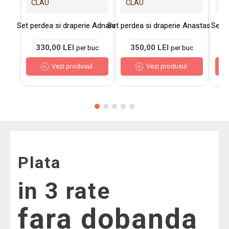
CLAU
CLAU
C
Set perdea si draperie Adnana
Set perdea si draperie Anastasia
Set p
330,00 LEI
350,00 LEI
3
per buc
per buc
Vezi produsul
Vezi produsul
Plata
in 3 rate
fara dobanda