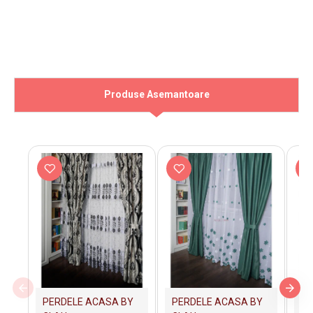
Produse Asemantoare
PERDELE ACASA BY
PERDELE ACASA BY
PE