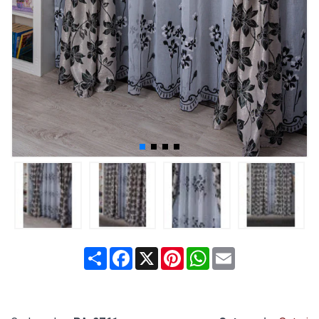
Share
Facebook
X
Pinterest
WhatsApp
Email