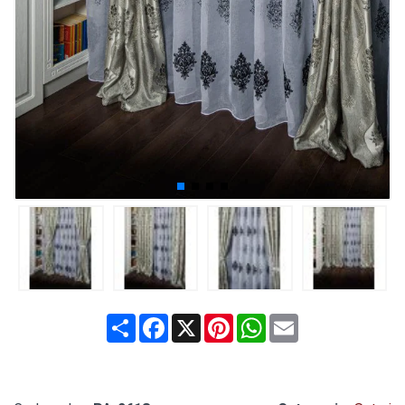
Share
Facebook
X
Pinterest
WhatsApp
Email