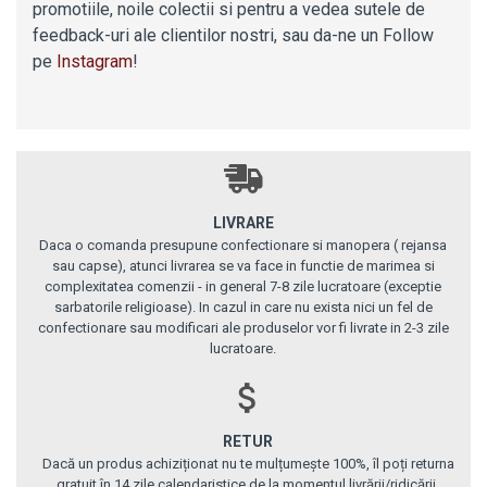
promotiile, noile colectii si pentru a vedea sutele de
feedback-uri ale clientilor nostri,
sau da-ne un Follow
pe
Instagram
!
LIVRARE
Daca o comanda presupune confectionare si manopera ( rejansa
sau capse), atunci livrarea se va face in functie de marimea si
complexitatea comenzii - in general 7-8 zile lucratoare (exceptie
sarbatorile religioase). In cazul in care nu exista nici un fel de
confectionare sau modificari ale produselor vor fi livrate in 2-3 zile
lucratoare.
RETUR
Dacă un produs achiziționat nu te mulțumește 100%, îl poți returna
gratuit în 14 zile calendaristice de la momentul livrării/ridicării.