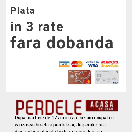
Plata
in 3 rate
fara dobanda
Dupa mai bine de 17 ani in care ne-am ocupat cu
vanzarea directa a perdelelor, draperiilor si a
diverselor materiale textile, ne-am dorit sa