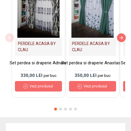
PERDELE ACASA BY
PERDELE ACASA BY
PE
CLAU
CLAU
C
Set perdea si draperie Adnana
Set perdea si draperie Anastasia
Set p
330,00 LEI
350,00 LEI
3
per buc
per buc
Vezi produsul
Vezi produsul