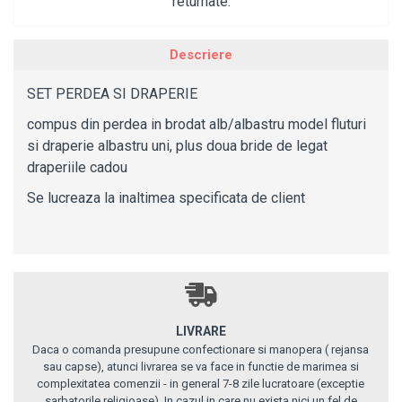
returnate.
Descriere
SET PERDEA SI DRAPERIE
compus din perdea in brodat alb/albastru model fluturi
si draperie albastru uni, plus doua bride de legat
draperiile cadou
Se lucreaza la inaltimea specificata de client
LIVRARE
Daca o comanda presupune confectionare si manopera ( rejansa
sau capse), atunci livrarea se va face in functie de marimea si
complexitatea comenzii - in general 7-8 zile lucratoare (exceptie
sarbatorile religioase). In cazul in care nu exista nici un fel de