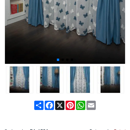
Share
Facebook
X
Pinterest
WhatsApp
Email