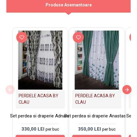
Produse Asemantoare
PERDELE ACASA BY
PERDELE ACASA BY
PE
CLAU
CLAU
C
Set perdea si draperie Adnana
Set perdea si draperie Anastasia
Set p
330,00 LEI
350,00 LEI
3
per buc
per buc