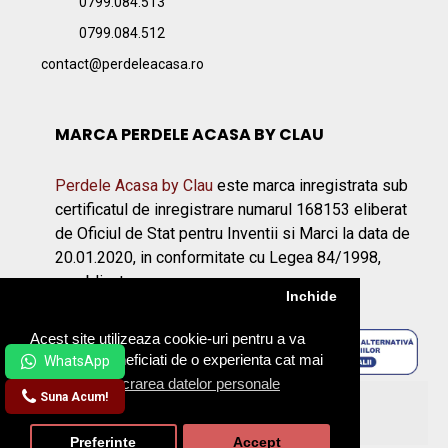
0799.084.513
0799.084.512
contact@perdeleacasa.ro
MARCA PERDELE ACASA BY CLAU
Perdele Acasa by Clau
este marca inregistrata sub
certificatul de inregistrare numarul 168153 eliberat
de Oficiul de Stat pentru Inventii si Marci la data de
20.01.2020, in conformitate cu Legea 84/1998,
republicata.
Inchide
Acest site utilizeaza cookie-uri pentru a va
asigura ca beneficiati de o experienta cat mai
placuta.
Prelucrarea datelor personale
Suna Acum!
©2026 Perdeleacasa.ro
Preferinte
Accept