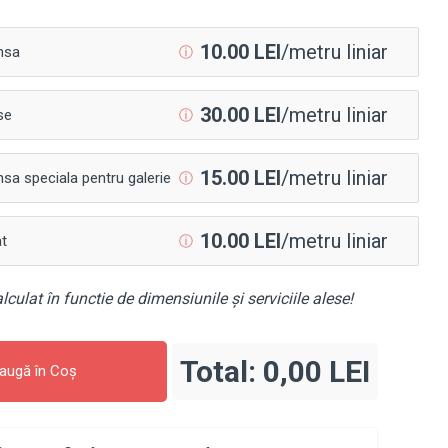
10.00 LEI
/metru liniar
ⓘ
nsa
30.00 LEI
/metru liniar
ⓘ
se
15.00 LEI
/metru liniar
ⓘ
sa speciala pentru galerie
10.00 LEI
/metru liniar
ⓘ
at
lculat în functie de dimensiunile și serviciile alese!
Total:
0,00 LEI
augă în Coş