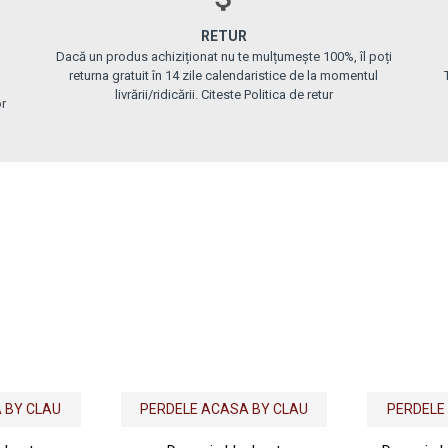
RETUR
Dacă un produs achiziționat nu te mulțumește 100%, îl poți
returna gratuit în 14 zile calendaristice de la momentul
livrării/ridicării. Citeste Politica de retur
or
 BY CLAU
PERDELE ACASA BY CLAU
PERDELE