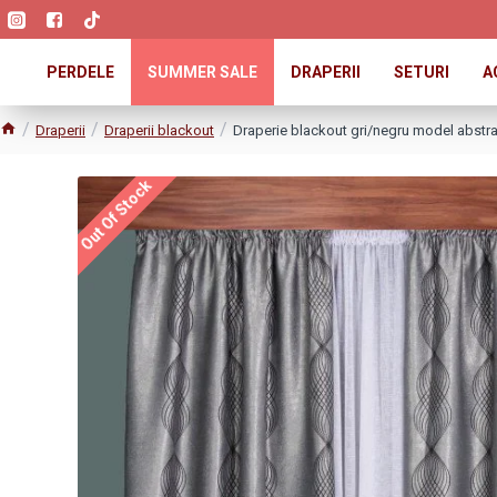
PERDELE
SUMMER SALE
DRAPERII
SETURI
A
Draperii
Draperii blackout
Draperie blackout gri/negru model abstr
Out Of Stock