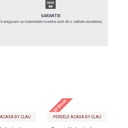
GARANTIE
Te asiguram ca materialele noastre sunt de o calitate excelenta.
Out Of Stock
Out Of
 ACASA BY CLAU
PERDELE ACASA BY CLAU