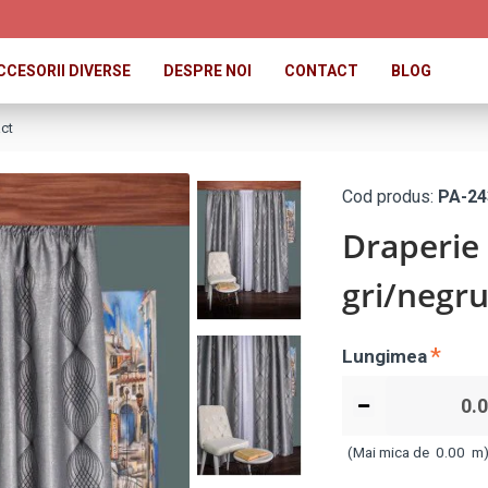
CCESORII DIVERSE
DESPRE NOI
CONTACT
BLOG
act
Cod produs:
PA-24
Draperie
gri/negr
Lungimea
(Mai mica de
0.00
m