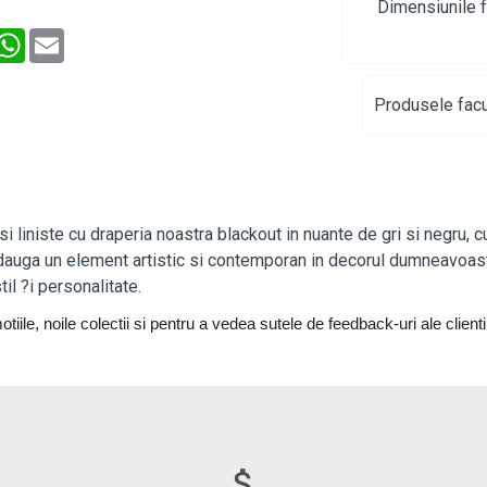
Dimensiunile f
interest
WhatsApp
Email
Produsele facu
i liniste cu draperia noastra blackout in nuante de gri si negru, 
adauga un element artistic si contemporan in decorul dumneavoastra
il ?i personalitate.
tiile, noile colectii si pentru a vedea sutele de feedback-uri ale clientil