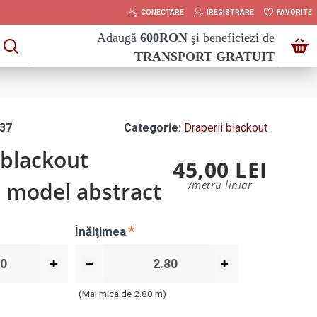
CONECTARE
ÎREGISTRARE
FAVORITE
Adaugă
600
RON
şi beneficiezi de
TRANSPORT GRATUIT
37
Categorie:
Draperii blackout
 blackout
45,00 LEI
u model abstract
/metru liniar
Înălţimea
)
(Mai mica de 2.80 m)