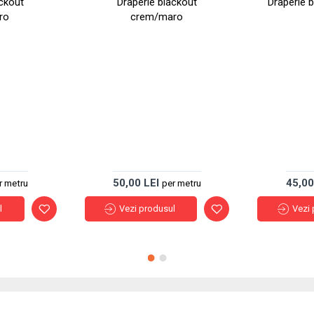
ackout
Draperie blackout
Draperie b
ro
crem/maro
50,00 LEI
45,00
r metru
per metru
l
Vezi produsul
Vezi 