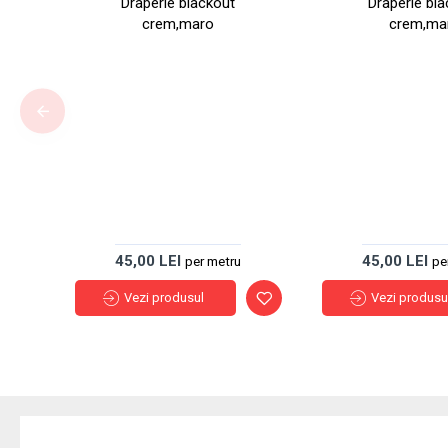
Draperie blackout
Draperie bl
crem,maro
crem,ma
45,00 LEI
45,00 LEI
per metru
pe
Vezi produsul
Vezi produsu