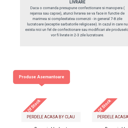
LIVRARE
Daca o comanda presupune confectionare si manopera (
rejansa sau capse), atunci livrarea se va face in functie de
marimea si complexitatea comenzii - in general 7-8 zile
lucratoare (exceptie sarbatorile religioase). In cazul in care nu
exista nici un fel de confectionare sau modificari ale produsel
vor fi livrate in 2-3 zile lucratoare.
Produse Asemantoare
Out Of Stock
Out Of Stock
PERDELE ACASA BY CLAU
PERDELE ACASA