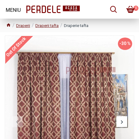
0
Draperii
Draperii tafta
Draperie tafta
Out Of Stock
-30 %