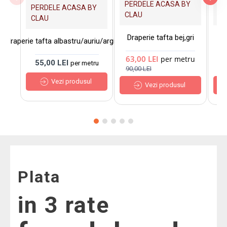
PERDELE ACASA BY
PE
PERDELE ACASA BY
CLAU
C
CLAU
Draperie tafta bej,gri
Dra
draperie tafta albastru/auriu/argintiu
63,00 LEI
5
per metru
55,00 LEI
per metru
90,00 LEI
90
Vezi produsul
Vezi produsul
Plata
in 3 rate