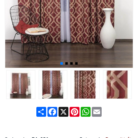
Share
Facebook
X
Pinterest
WhatsApp
Email