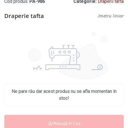
Cod produs:
PA-986
Categorie:
Draperii tafta
Draperie tafta
/metru liniar
Ne pare rău dar acest produs nu se afla momentan în
stoc!
Adaugă în Coş