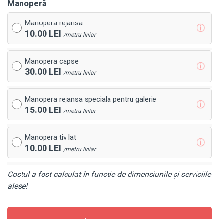
Manoperă
Manopera rejansa
ⓘ
10.00 LEI
/metru liniar
Manopera capse
ⓘ
30.00 LEI
/metru liniar
Manopera rejansa speciala pentru galerie
ⓘ
15.00 LEI
/metru liniar
Manopera tiv lat
ⓘ
10.00 LEI
/metru liniar
Costul a fost calculat în functie de dimensiunile și serviciile
alese!