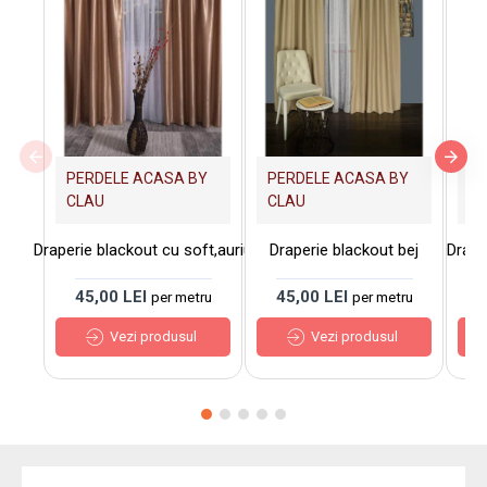
PERDELE ACASA BY
PERDELE ACASA BY
PE
CLAU
CLAU
C
Draperie blackout cu soft,auriu
Draperie blackout bej
Drape
45,00 LEI
45,00 LEI
4
per metru
per metru
Vezi produsul
Vezi produsul