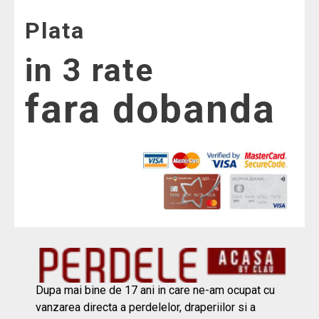
Plata
in 3 rate
fara dobanda
Dupa mai bine de 17 ani in care ne-am ocupat cu
vanzarea directa a perdelelor, draperiilor si a