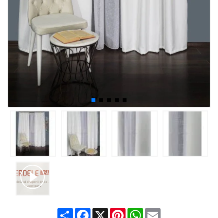
Share
Facebook
X
Pinterest
WhatsApp
Email