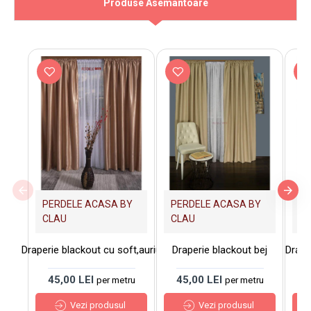
Produse Asemantoare
PERDELE ACASA BY
PERDELE ACASA BY
PE
CLAU
CLAU
C
Draperie blackout cu soft,auriu
Draperie blackout bej
Drape
45,00 LEI
45,00 LEI
4
per metru
per metru
Vezi produsul
Vezi produsul