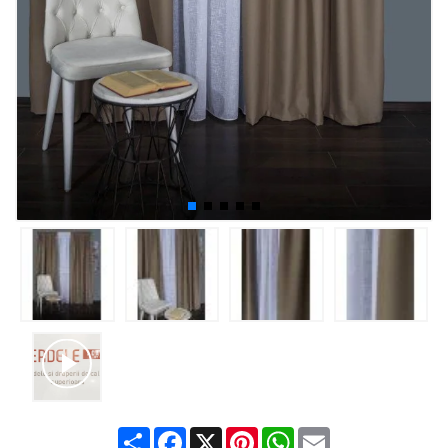
Share
Facebook
X
Pinterest
WhatsApp
Email