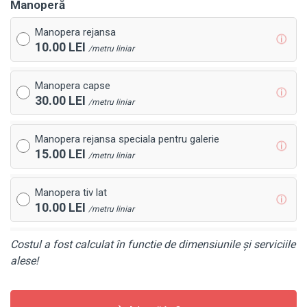
Manoperă
Manopera rejansa
ⓘ
10.00 LEI
/metru liniar
Manopera capse
ⓘ
30.00 LEI
/metru liniar
Manopera rejansa speciala pentru galerie
ⓘ
15.00 LEI
/metru liniar
Manopera tiv lat
ⓘ
10.00 LEI
/metru liniar
Costul a fost calculat în functie de dimensiunile și serviciile
alese!