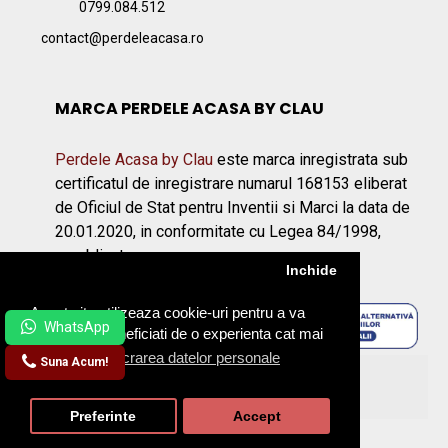
0799.084.512
contact@perdeleacasa.ro
MARCA PERDELE ACASA BY CLAU
Perdele Acasa by Clau
este marca inregistrata sub
certificatul de inregistrare numarul 168153 eliberat
de Oficiul de Stat pentru Inventii si Marci la data de
20.01.2020, in conformitate cu Legea 84/1998,
republicata.
Inchide
Acest site utilizeaza cookie-uri pentru a va
asigura ca beneficiati de o experienta cat mai
placuta.
Prelucrarea datelor personale
Suna Acum!
©2026 Perdeleacasa.ro
Preferinte
Accept