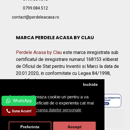
0799.084.512
contact@perdeleacasa.ro
MARCA PERDELE ACASA BY CLAU
Perdele Acasa by Clau
este marca inregistrata sub
certificatul de inregistrare numarul 168153 eliberat
de Oficiul de Stat pentru Inventii si Marci la data de
20.01.2020, in conformitate cu Legea 84/1998,
republicata.
Inchide
Acest site utilizeaza cookie-uri pentru a va
asigura ca beneficiati de o experienta cat mai
placuta.
Prelucrarea datelor personale
Suna Acum!
©2026 Perdeleacasa.ro
Preferinte
Accept