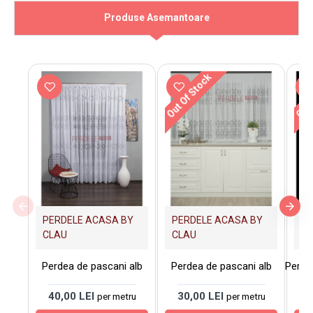
Produse Asemantoare
Out Of Stock
Out 
PERDELE ACASA BY
PERDELE ACASA BY
PE
CLAU
CLAU
C
Perdea de pascani alb
Perdea de pascani alb
Perde
40,00 LEI
30,00 LEI
3
per metru
per metru