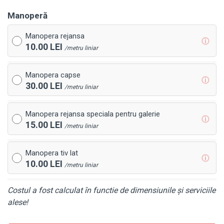
Manoperă
Manopera rejansa
ⓘ
10.00 LEI
/metru liniar
Manopera capse
ⓘ
30.00 LEI
/metru liniar
Manopera rejansa speciala pentru galerie
ⓘ
15.00 LEI
/metru liniar
Manopera tiv lat
ⓘ
10.00 LEI
/metru liniar
Costul a fost calculat în functie de dimensiunile și serviciile
alese!