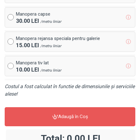
Manopera capse
ⓘ
30.00 LEI
/metru liniar
Manopera rejansa speciala pentru galerie
ⓘ
15.00 LEI
/metru liniar
Manopera tiv lat
ⓘ
10.00 LEI
/metru liniar
Costul a fost calculat în functie de dimensiunile și serviciile
alese!
Adaugă în Coş
Total:
0,00 LEI