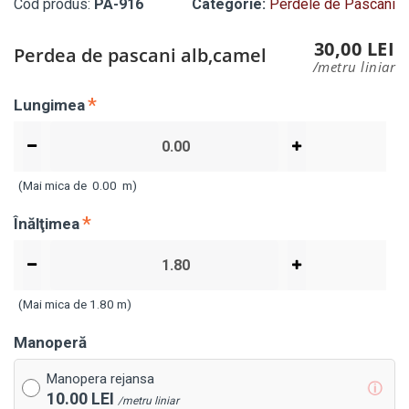
Cod produs:
PA-916
Categorie:
Perdele de Pascani
30,00 LEI
Perdea de pascani alb,camel
/metru liniar
Lungimea
(Mai mica de
0.00
m)
Înălţimea
(Mai mica de 1.80 m)
Manoperă
Manopera rejansa
ⓘ
10.00 LEI
/metru liniar