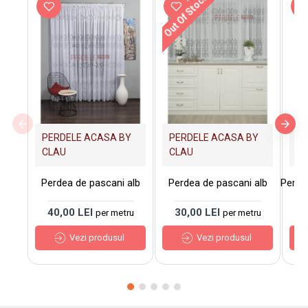
Out Of Stock
PERDELE ACASA BY
PERDELE ACASA BY
PE
CLAU
CLAU
C
Perdea de pascani alb
Perdea de pascani alb
Perde
40,00 LEI
30,00 LEI
3
per metru
per metru
Vezi produsul
Vezi produsul