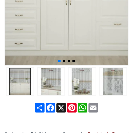
Share
Facebook
X
Pinterest
WhatsApp
Email