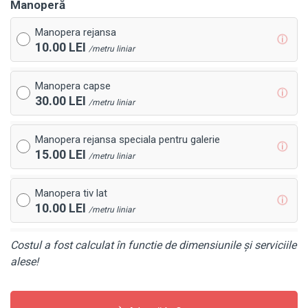
Manoperă
Manopera rejansa
ⓘ
10.00 LEI
/metru liniar
Manopera capse
ⓘ
30.00 LEI
/metru liniar
Manopera rejansa speciala pentru galerie
ⓘ
15.00 LEI
/metru liniar
Manopera tiv lat
ⓘ
10.00 LEI
/metru liniar
Costul a fost calculat în functie de dimensiunile și serviciile
alese!