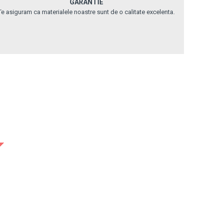
GARANTIE
Te asiguram ca materialele noastre sunt de o calitate excelenta.
Out Of