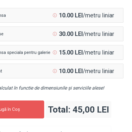
10.00 LEI
/metru liniar
ⓘ
nsa
30.00 LEI
/metru liniar
ⓘ
se
15.00 LEI
/metru liniar
ⓘ
sa speciala pentru galerie
10.00 LEI
/metru liniar
ⓘ
at
lculat în functie de dimensiunile și serviciile alese!
Total:
45,00 LEI
ugă în Coş