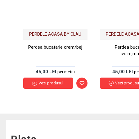
PERDELE ACASA BY CLAU
PERDELE ACASA
Perdea bucatarie crem/bej
Perdea buca
ivoire,m
45,00 LEI
45,00 LEI
per metru
pe
Vezi produsul
Vezi produsu
Plata