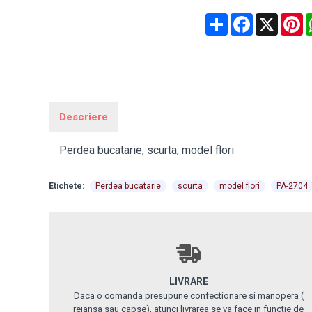
Share
Facebook
X
P
Descriere
Perdea bucatarie, scurta, model flori
Etichete:
Perdea bucatarie
scurta
model flori
PA-2704
LIVRARE
Daca o comanda presupune confectionare si manopera (
rejansa sau capse), atunci livrarea se va face in functie de