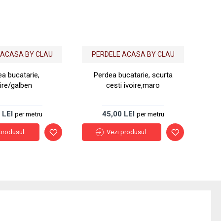
 ACASA BY CLAU
PERDELE ACASA BY CLAU
P
a bucatarie,
Perdea bucatarie, scurta
Per
oire/galben
cesti ivoire,maro
 LEI
45,00 LEI
per metru
per metru
produsul
Vezi produsul