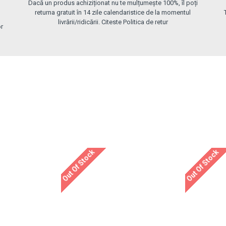
Dacă un produs achiziționat nu te mulțumește 100%, îl poți
returna gratuit în 14 zile calendaristice de la momentul
livrării/ridicării. Citeste Politica de retur
or
Out Of Stock
Out Of Stock