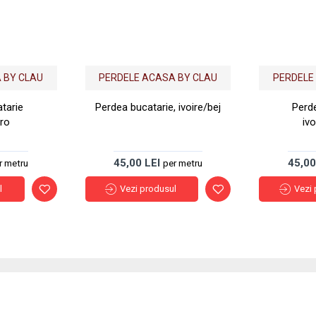
 BY CLAU
PERDELE ACASA BY CLAU
PERDELE
tarie
Perdea bucatarie, ivoire/bej
Perde
aro
iv
45,00 LEI
45,00
r metru
per metru
l
Vezi produsul
Vezi 