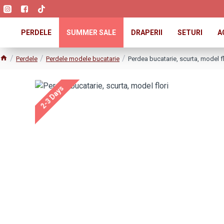
PERDELE
SUMMER SALE
DRAPERII
SETURI
A
Perdele
Perdele modele bucatarie
Perdea bucatarie, scurta, model fl
2-3 Days