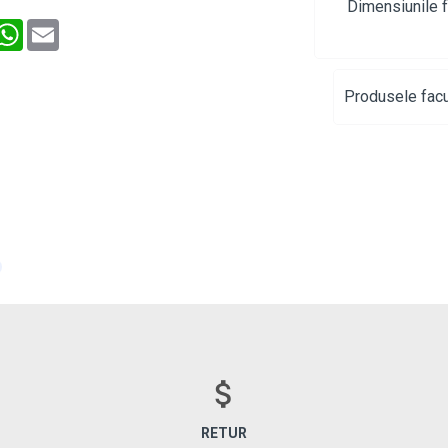
Dimensiunile f
interest
WhatsApp
Email
Produsele facu
RETUR