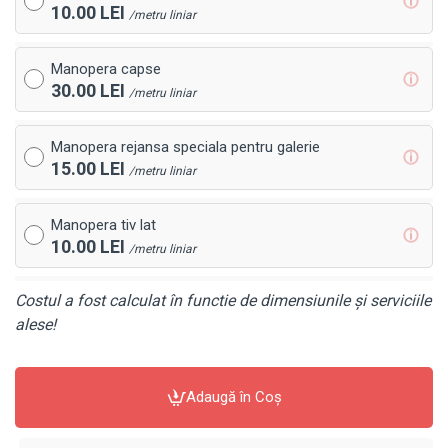
ⓘ
10.00 LEI
/metru liniar
Manopera capse
ⓘ
30.00 LEI
/metru liniar
Manopera rejansa speciala pentru galerie
ⓘ
15.00 LEI
/metru liniar
Manopera tiv lat
ⓘ
10.00 LEI
/metru liniar
Costul a fost calculat în functie de dimensiunile și serviciile
alese!
Adaugă în Coş