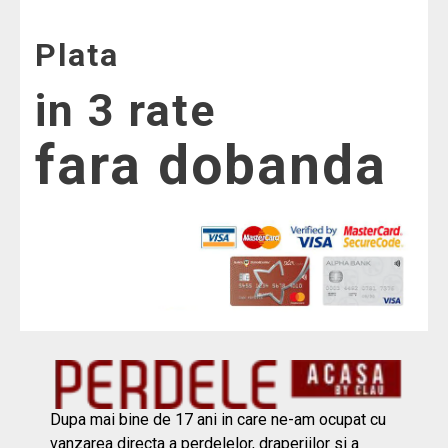
Plata
in 3 rate
fara dobanda
Dupa mai bine de 17 ani in care ne-am ocupat cu
vanzarea directa a perdelelor, draperiilor si a