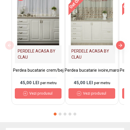
PERDELE ACASA BY
PERDELE ACASA BY
PE
CLAU
CLAU
C
Perdea bucatarie crem/bej
Perdea bucatarie ivoire,maro
Perde
45,00 LEI
45,00 LEI
4
per metru
per metru
Vezi produsul
Vezi produsul