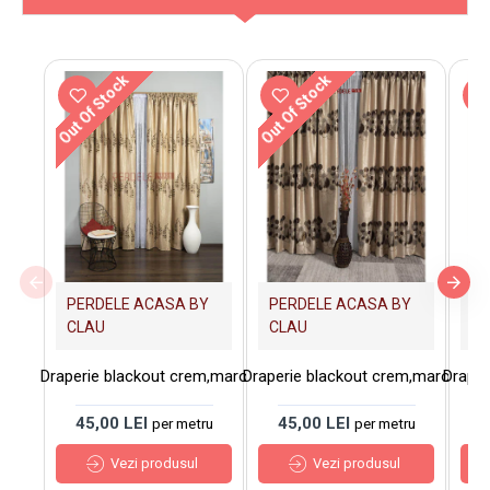
Out Of Stock
Out Of Stock
PERDELE ACASA BY
PERDELE ACASA BY
PE
CLAU
CLAU
C
Draperie blackout crem,maro
Draperie blackout crem,maro
Draper
45,00 LEI
45,00 LEI
5
per metru
per metru
Vezi produsul
Vezi produsul