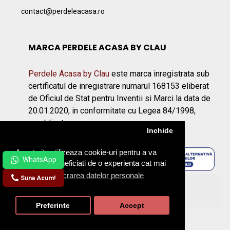
contact@perdeleacasa.ro
MARCA PERDELE ACASA BY CLAU
Perdele Acasa by Clau
este marca inregistrata sub
certificatul de inregistrare numarul 168153 eliberat
de Oficiul de Stat pentru Inventii si Marci la data de
20.01.2020, in conformitate cu Legea 84/1998,
republicata.
Inchide
Acest site utilizeaza cookie-uri pentru a va
asigura ca beneficiati de o experienta cat mai
placuta.
Prelucrarea datelor personale
Suna Acum!
©2026 Perdeleacasa.ro
Preferinte
Accept