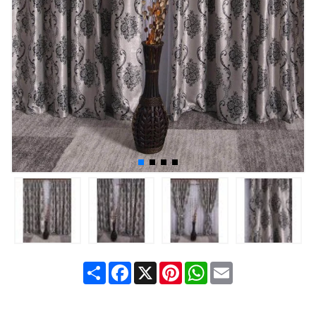
Share
Facebook
X
Pinterest
WhatsApp
Email