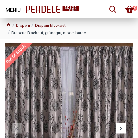
0
Draperii
Draperii blackout
Draperie Blackout, gri/negru, model baroc
Out Of Stock