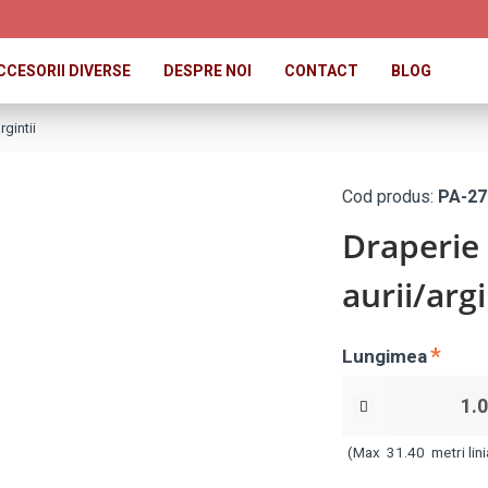
CCESORII DIVERSE
DESPRE NOI
CONTACT
BLOG
rgintii
Cod produs:
PA-27
Draperie 
aurii/argi
Lungimea
(Max
31.40
metri lini