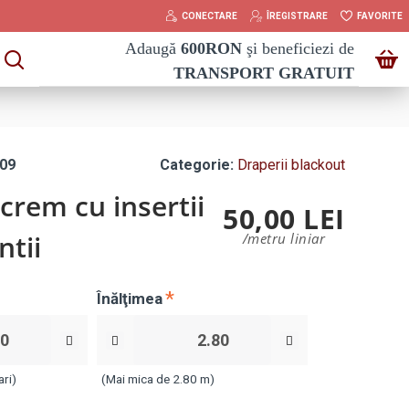
CONECTARE
ÎREGISTRARE
FAVORITE
Adaugă
600
RON
şi beneficiezi de
TRANSPORT GRATUIT
09
Categorie:
Draperii blackout
crem cu insertii
50,00 LEI
ntii
/metru liniar
Înălţimea
ari)
(Mai mica de 2.80 m)