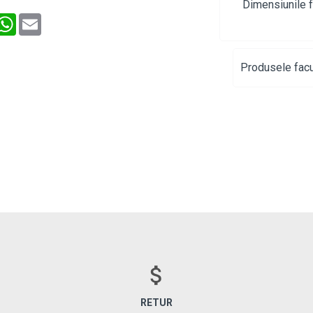
Dimensiunile f
interest
WhatsApp
Email
Produsele facu
RETUR