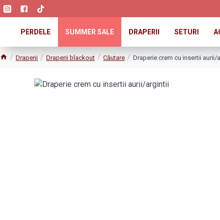
PERDELE
SUMMER SALE
DRAPERII
SETURI
A
Draperii
Draperii blackout
Căutare
Draperie crem cu insertii aurii/a