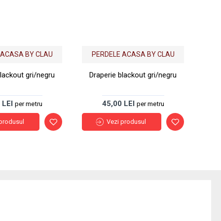
 ACASA BY CLAU
PERDELE ACASA BY CLAU
P
lackout gri/negru
Draperie blackout gri/negru
Dra
 LEI
45,00 LEI
per metru
per metru
produsul
Vezi produsul