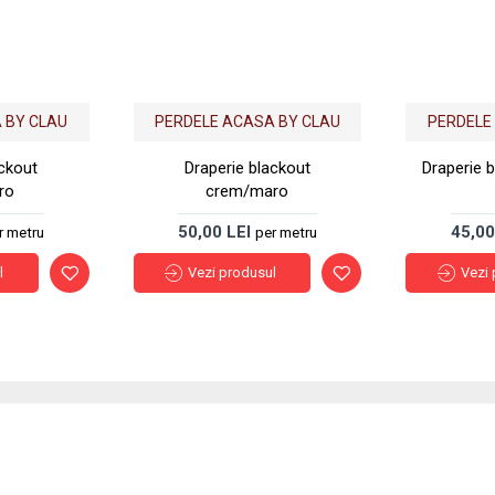
 BY CLAU
PERDELE ACASA BY CLAU
PERDELE
ackout
Draperie blackout
Draperie b
ro
crem/maro
50,00 LEI
45,00
r metru
per metru
l
Vezi produsul
Vezi 