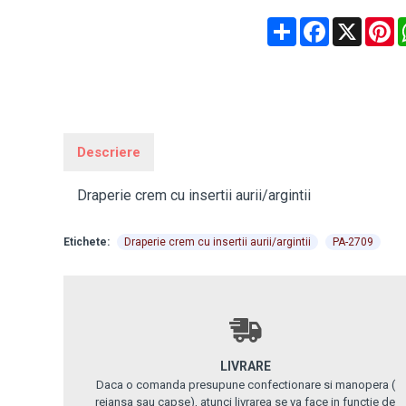
Share
Facebook
X
P
Descriere
Draperie crem cu insertii aurii/argintii
Etichete:
Draperie crem cu insertii aurii/argintii
PA-2709
LIVRARE
Daca o comanda presupune confectionare si manopera (
rejansa sau capse), atunci livrarea se va face in functie de