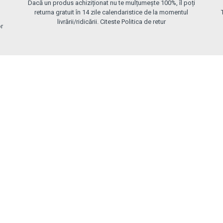
Dacă un produs achiziționat nu te mulțumește 100%, îl poți
returna gratuit în 14 zile calendaristice de la momentul
livrării/ridicării. Citeste Politica de retur
or