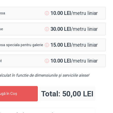
10.00 LEI
/metru liniar
nsa
ⓘ
30.00 LEI
/metru liniar
se
ⓘ
15.00 LEI
/metru liniar
sa speciala pentru galerie
ⓘ
10.00 LEI
/metru liniar
at
ⓘ
lculat în functie de dimensiunile și serviciile alese!
Total:
50,00 LEI
ugă în Coş