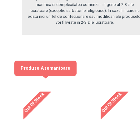
marimea si complexitatea comenzii - in general 7-8 zile
lucratoare (exceptie sarbatorile religioase). In cazul in care nu
exista nici un fel de confectionare sau modificari ale produsel
vor fi livrate in 2-3 zile lucratoare.
Produse Asemantoare
Out Of Stock
Out Of Stock