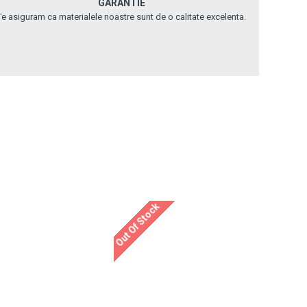
GARANTIE
Te asiguram ca materialele noastre sunt de o calitate excelenta.
Out Of Stock
Out Of