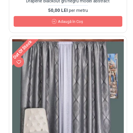
Draperie blackout gri/negru model abstract
50,00 LEI
per metru
Adaugă în Coş
Out Of Stock