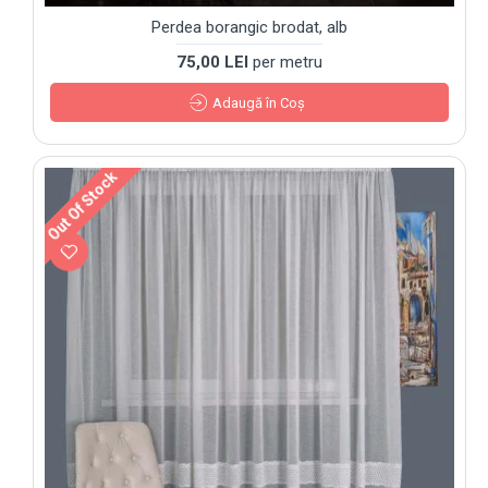
Perdea borangic brodat, alb
75,00 LEI
per metru
Adaugă în Coş
Out Of Stock