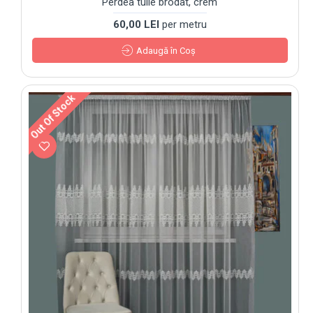
Perdea tulle brodat, crem
60,00 LEI
per metru
Adaugă în Coş
Out Of Stock