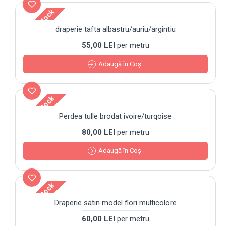
Out Of Stock
draperie tafta albastru/auriu/argintiu
55,00 LEI
per metru
Adaugă în Coş
Out Of Stock
Perdea tulle brodat ivoire/turqoise
80,00 LEI
per metru
Adaugă în Coş
Out Of Stock
Draperie satin model flori multicolore
60,00 LEI
per metru