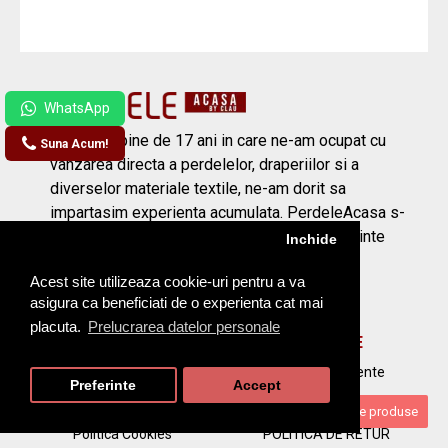
Dupa mai bine de 17 ani in care ne-am ocupat cu
Suna Acum!
vanzarea directa a perdelelor, draperiilor si a
diverselor materiale textile, ne-am dorit sa
impartasim experienta acumulata. PerdeleAcasa s-
a nascut din nevoia de adaptare la noile tendinte
Inchide
ale pietei – vanzarea/cumpararea online.
Acest site utilizeaza cookie-uri pentru a va
asigura ca beneficiati de o experienta cat mai
placuta.
Prelucrarea datelor personale
INFORMATII
PRODUSE
Contact
Intrebari frecvente
Preferinte
Accept
Termeni si conditii
LIVRARE
Filtrare produse
Politica Cookies
POLITICA DE RETUR