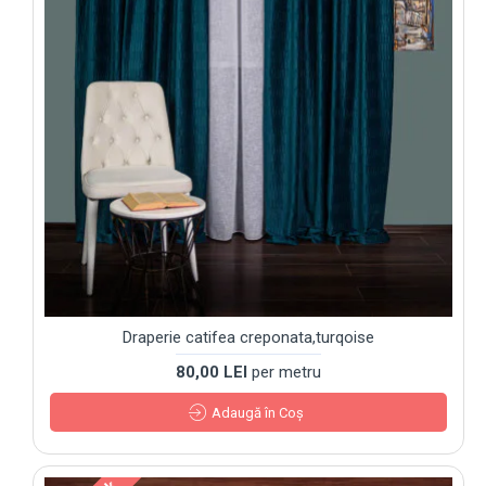
Draperie catifea creponata,turqoise
80,00 LEI
per metru
Adaugă în Coş