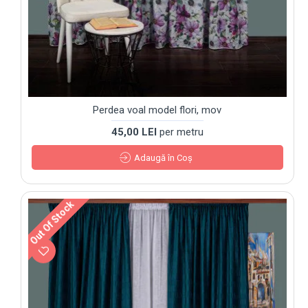
Perdea voal model flori, mov
45,00 LEI
per metru
Adaugă în Coş
Out Of Stock