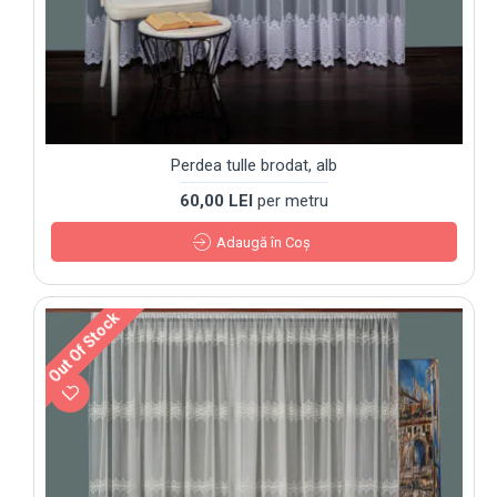
Perdea tulle brodat, alb
60,00 LEI
per metru
Adaugă în Coş
Out Of Stock